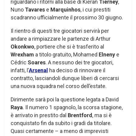
riguardano i ritorni alla base di Kieran
Tierney
,
Nuno
Tavares
e
Marquinhos
, i cui prestiti
scadranno ufficialmente il prossimo 30 giugno.
Il rientro di questi tre giocatori servirà per
andare a rimpiazzare le partenze di Arthur
Okonkwo
, portiere che si è trasferito al
Wrexham
a titolo gratuito, Mohamed
Elneny
e
Cédric
Soares
. A nessuno dei tre giocatori,
infatti, l’
Arsenal
ha deciso di rinnovare il
contratto, lasciandoli dunque liberi di cercarsi
una nuova squadra nel corso dell’estate.
Dirimente sarà poi la questione legata a David
Raya
. Il numero 1 spagnolo, la scorsa stagione,
è arrivato in prestito dal
Brentford
, ma si è
conquistato fin da subito i gradi da titolare.
Quasi certamente – a meno di imprevisti