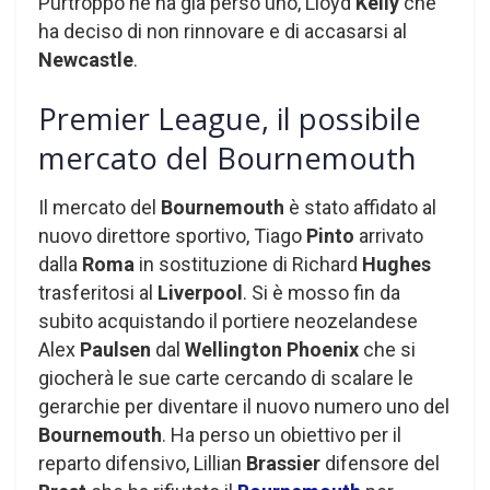
Purtroppo ne ha già perso uno, Lloyd
Kelly
che
ha deciso di non rinnovare e di accasarsi al
Newcastle
.
Premier League, il possibile
mercato del Bournemouth
Il mercato del
Bournemouth
è stato affidato al
nuovo direttore sportivo, Tiago
Pinto
arrivato
dalla
Roma
in sostituzione di Richard
Hughes
trasferitosi al
Liverpool
. Si è mosso fin da
subito acquistando il portiere neozelandese
Alex
Paulsen
dal
Wellington Phoenix
che si
giocherà le sue carte cercando di scalare le
gerarchie per diventare il nuovo numero uno del
Bournemouth
. Ha perso un obiettivo per il
reparto difensivo, Lillian
Brassier
difensore del