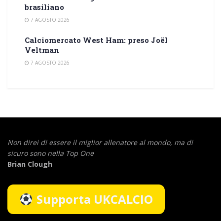
brasiliano
7 AGOSTO 2026
Calciomercato West Ham: preso Joël
Veltman
7 AGOSTO 2026
Non direi di essere il miglior allenatore al mondo,
ma di
sicuro sono nella Top One
Brian Clough
Supporta UKCALCIO