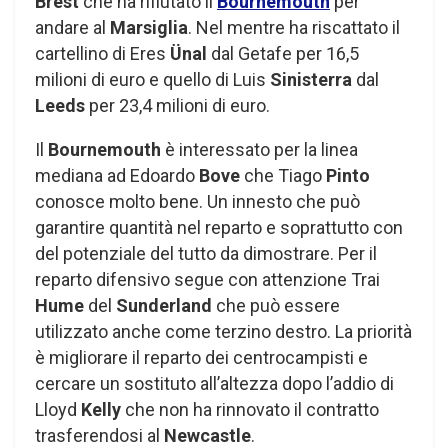
Brest
che ha rifiutato il
Bournemouth
per
andare al
Marsiglia
. Nel mentre ha riscattato il
cartellino di Eres
Ünal
dal Getafe per 16,5
milioni di euro e quello di Luis
Sinisterra
dal
Leeds
per 23,4 milioni di euro.
Il
Bournemouth
è interessato per la linea
mediana ad Edoardo
Bove
che Tiago
Pinto
conosce molto bene. Un innesto che può
garantire quantità nel reparto e soprattutto con
del potenziale del tutto da dimostrare. Per il
reparto difensivo segue con attenzione Trai
Hume
del
Sunderland
che può essere
utilizzato anche come terzino destro. La priorità
è migliorare il reparto dei centrocampisti e
cercare un sostituto all’altezza dopo l’addio di
Lloyd
Kelly
che non ha rinnovato il contratto
trasferendosi al
Newcastle
.