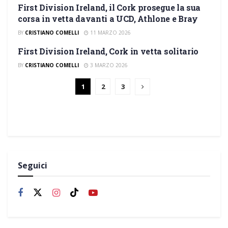
First Division Ireland, il Cork prosegue la sua
FIRST DIVISION
corsa in vetta davanti a UCD, Athlone e Bray
BY
CRISTIANO COMELLI
11 MARZO 2026
First Division Ireland, Cork in vetta solitario
FIRST DIVISION
BY
CRISTIANO COMELLI
3 MARZO 2026
1
2
3
Seguici