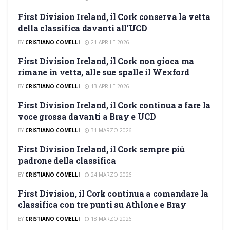
First Division Ireland, il Cork conserva la vetta
FIRST DIVISION
della classifica davanti all’UCD
BY
CRISTIANO COMELLI
21 APRILE 2026
First Division Ireland, il Cork non gioca ma
FIRST DIVISION
rimane in vetta, alle sue spalle il Wexford
BY
CRISTIANO COMELLI
13 APRILE 2026
First Division Ireland, il Cork continua a fare la
FIRST DIVISION
voce grossa davanti a Bray e UCD
BY
CRISTIANO COMELLI
31 MARZO 2026
First Division Ireland, il Cork sempre più
FIRST DIVISION
padrone della classifica
BY
CRISTIANO COMELLI
24 MARZO 2026
First Division, il Cork continua a comandare la
FIRST DIVISION
classifica con tre punti su Athlone e Bray
BY
CRISTIANO COMELLI
18 MARZO 2026