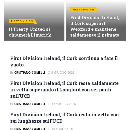
FIRST DIVISION
First Division Ireland,
FIRST DIVISION
il Cork supera il
Il Treaty United si
Wexford e mantiene
chiamerà Limerick
saldamente il primato
First Division Ireland, il Cork continua a fare il
FIRST DIVISION
vuoto
BY
CRISTIANO COMELLI
5 GIUGNO 2026
First Division Ireland, il Cork resta saldamente
FIRST DIVISION
in vetta superando il Longford con sei punti
sull’UCD
BY
CRISTIANO COMELLI
19 MAGGIO 2026
First Division Ireland, il Cork resta in vetta con
FIRST DIVISION
sei lunghezze sull’UCD
BY
CRISTIANO COMELLI
30 APRILE 2026