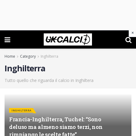
×
Home
Category
Inghilterra
Inghilterra
Tutto quello che riguarda il calcio in Inghiltera
INGHILTERRA
Francia-Inghilterra, Tuchel: “Sono
deluso ma almeno siamo terzi, non
rimpiango le scelte fatte”