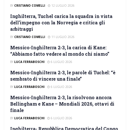
BY
CRISTIANO COMELLI
12 LUGLIO 2026
Inghilterra, Tuchel carica la squadra in vista
INGHILTERRA
dell’impegno con la Norvegia e critica gli
arbitraggi
BY
CRISTIANO COMELLI
11 LUGLIO 2026
Messico-Inghilterra 2-3, la carica di Kane:
INGHILTERRA
“Abbiamo fatto vedere al mondo chi siamo”
BY
LUCA FERRABOSCHI
6 LUGLIO 2026
Messico-Inghilterra 2-3, le parole di Tuchel: “è
INGHILTERRA
sembrato di vincere una finale”
BY
LUCA FERRABOSCHI
6 LUGLIO 2026
Messico-Inghilterra 2-3, la risolvono ancora
INGHILTERRA
Bellingham e Kane – Mondiali 2026, ottavi di
finale
BY
LUCA FERRABOSCHI
6 LUGLIO 2026
Inghilterra- Repubblica Democratica del Congo,