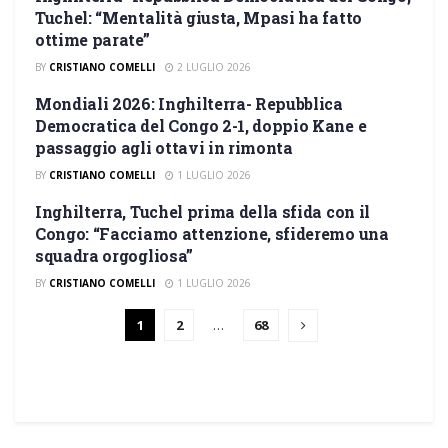
INGHILTERRA
Tuchel: “Mentalità giusta, Mpasi ha fatto
ottime parate”
BY
CRISTIANO COMELLI
2 LUGLIO 2026
Mondiali 2026: Inghilterra- Repubblica
INGHILTERRA
Democratica del Congo 2-1, doppio Kane e
passaggio agli ottavi in rimonta
BY
CRISTIANO COMELLI
1 LUGLIO 2026
Inghilterra, Tuchel prima della sfida con il
INGHILTERRA
Congo: “Facciamo attenzione, sfideremo una
squadra orgogliosa”
BY
CRISTIANO COMELLI
1 LUGLIO 2026
1
2
…
68