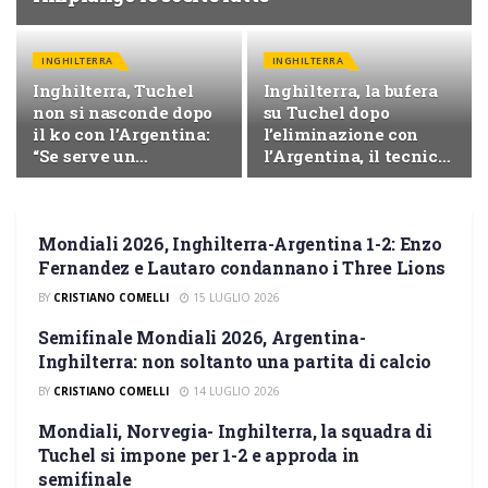
INGHILTERRA
INGHILTERRA
Inghilterra, Tuchel
Inghilterra, la bufera
non si nasconde dopo
su Tuchel dopo
il ko con l’Argentina:
l’eliminazione con
“Se serve un
l’Argentina, il tecnico:
colpevole, sono io”
“Dopo l’1-0 siamo
cambiati
completamente”
Mondiali 2026, Inghilterra-Argentina 1-2: Enzo
INGHILTERRA
Fernandez e Lautaro condannano i Three Lions
BY
CRISTIANO COMELLI
15 LUGLIO 2026
Semifinale Mondiali 2026, Argentina-
INGHILTERRA
Inghilterra: non soltanto una partita di calcio
BY
CRISTIANO COMELLI
14 LUGLIO 2026
Mondiali, Norvegia- Inghilterra, la squadra di
INGHILTERRA
Tuchel si impone per 1-2 e approda in
semifinale