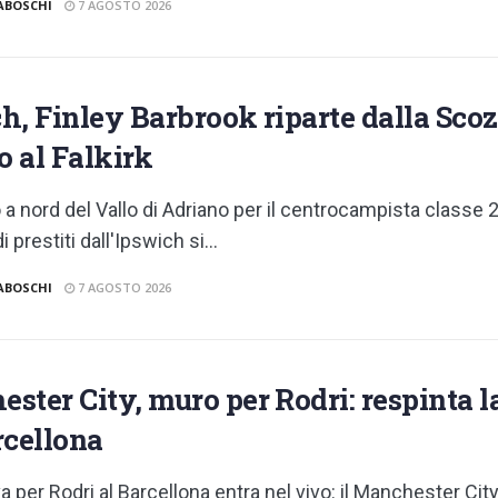
ABOSCHI
7 AGOSTO 2026
, Finley Barbrook riparte dalla Scozia
o al Falkirk
a nord del Vallo di Adriano per il centrocampista classe 
i prestiti dall'Ipswich si...
ABOSCHI
7 AGOSTO 2026
ster City, muro per Rodri: respinta l
rcellona
iva per Rodri al Barcellona entra nel vivo: il Manchester Cit