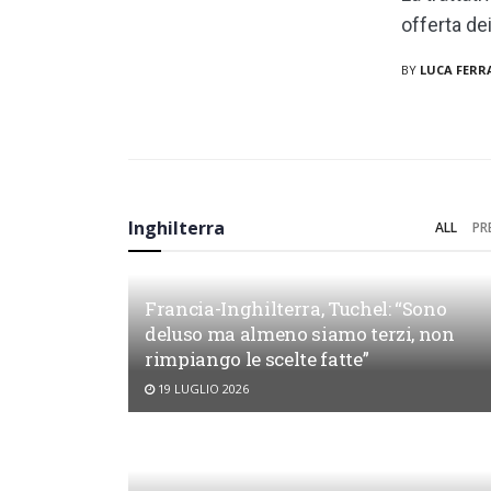
offerta dei
BY
LUCA FERR
Inghilterra
ALL
PR
Francia-Inghilterra, Tuchel: “Sono
deluso ma almeno siamo terzi, non
rimpiango le scelte fatte”
19 LUGLIO 2026