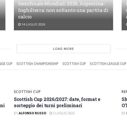
Semifinale Mondiali 2026, Argentina-
Inghilterra: non soltanto una partita di
calcio
14 LUGLIO 2026
o al calcio: si ritira la leggen
LOAD MORE
NGE CUP
SCOTTISH CHAMPIONSHIP
SCOTTISH CUP
SCOTTISH LEAGUE CUP
SCOTTISH CUP
RE
Scottish Cup 2026/2027: date, format e
Sh
oni
sorteggio dei turni preliminari
O’
BY
ALFONSO RUSSO
2 LUGLIO 2026
BY