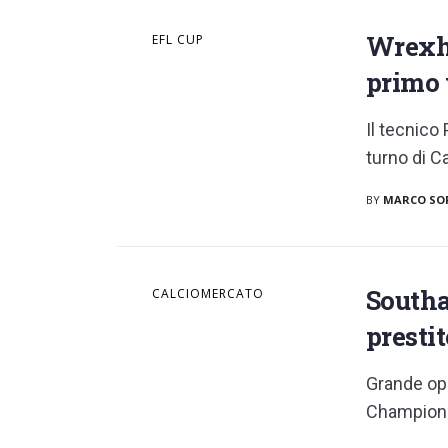
Wrexha
EFL CUP
primo 
Il tecnico
turno di C
BY
MARCO SO
Southa
CALCIOMERCATO
presti
Grande opp
Championsh