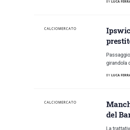
BY
LUCA FERR
Ipswich
CALCIOMERCATO
prestit
Passaggio 
girandola d
BY
LUCA FERR
Manche
CALCIOMERCATO
del Ba
La trattat