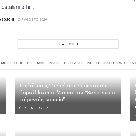
 catalani e fa...
ABOSCHI
7 AGOSTO 2026
LOAD MORE
EMIER LEAGUE
EFL CHAMPIONSHIP
EFL LEAGUE ONE
EFL LEAGUE TWO
FA 
Inghilterra, Tuchel non si nasconde
dopo il ko con l’Argentina: “Se serve un
colpevole, sono io”
18 LUGLIO 2026