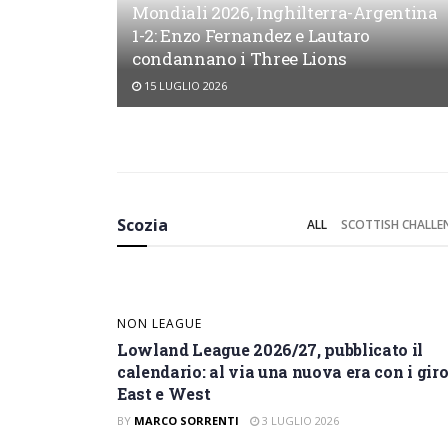
Mondiali 2026, Inghilterra-Argentina
1-2: Enzo Fernandez e Lautaro
condannano i Three Lions
15 LUGLIO 2026
SCOZIA
Craig Gordon dice addi
della Tartan Army
Scozia
ALL
SCOTTISH CHALLE
BY
LUCA FERRABOSCHI
17 LUGLIO 2026
NON LEAGUE
Lowland League 2026/27, pubblicato il
calendario: al via una nuova era con i gir
East e West
BY
MARCO SORRENTI
3 LUGLIO 2026