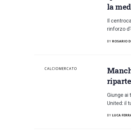
la med
Il centroc
rinforzo d
BY
ROSARIO D
Manche
CALCIOMERCATO
ripart
Giunge ai 
United: il 
BY
LUCA FERR