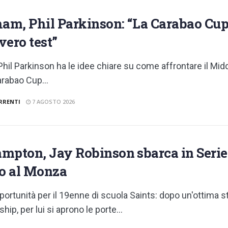
m, Phil Parkinson: “La Carabao Cup 
vero test”
 Phil Parkinson ha le idee chiare su come affrontare il Mid
arabao Cup...
RRENTI
7 AGOSTO 2026
mpton, Jay Robinson sbarca in Serie A
to al Monza
ortunità per il 19enne di scuola Saints: dopo un'ottima s
ip, per lui si aprono le porte...