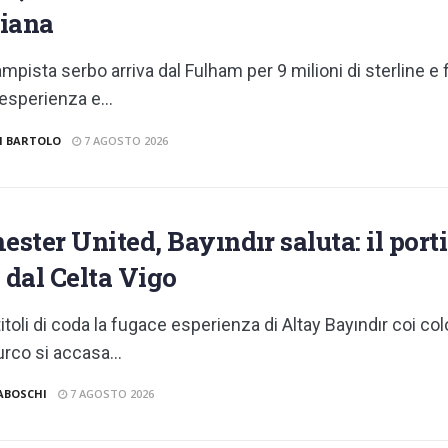
iana
ampista serbo arriva dal Fulham per 9 milioni di sterline e 
'esperienza e...
I BARTOLO
7 AGOSTO 2026
ster United, Bayındır saluta: il porti
e dal Celta Vigo
titoli di coda la fugace esperienza di Altay Bayındır coi c
turco si accasa...
ABOSCHI
7 AGOSTO 2026