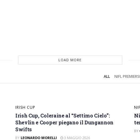
LOAD MORE
te all’assalto del Larne
ALL
NIFL PREMIERS
IRISH CUP
NI
Irish Cup, Coleraine al “Settimo Cielo”:
Ni
Shevlin e Cooper piegano il Dungannon
te
Swifts
BY
BY
LEONARDO MORELLI
3 MAGGIO 2026