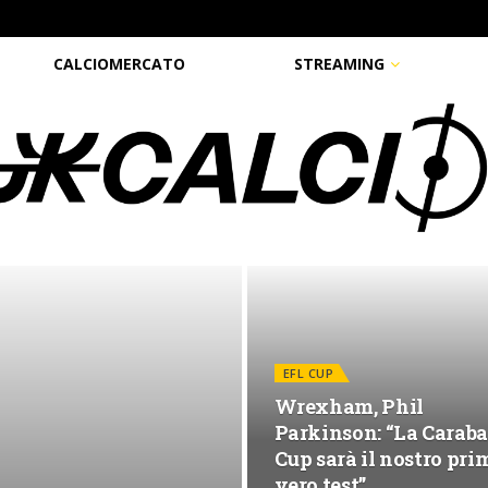
CALCIOMERCATO
STREAMING
EFL CUP
Wrexham, Phil
Parkinson: “La Carab
Cup sarà il nostro pri
vero test”