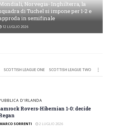
Mondiali, Norvegia- Inghilterra, la
squadra di Tuchel si impone per 1-2 e
approda in semifinale
12 LUGLIO 2026
da degli Hearts e
SCOTTISH LEAGUE ONE
SCOTTISH LEAGUE TWO
PUBBLICA D'IRLANDA
amrock Rovers-Hibernian 1-0: decide
Regan
MARCO SORRENTI
2 LUGLIO 2026