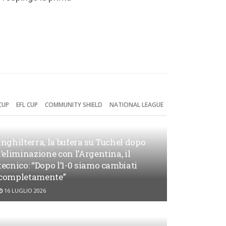
CUP
EFL CUP
COMMUNITY SHIELD
NATIONAL LEAGUE
Inghilterra, la bufera su Tuchel dopo
l’eliminazione con l’Argentina, il
tecnico: “Dopo l’1-0 siamo cambiati
completamente”
16 LUGLIO 2026