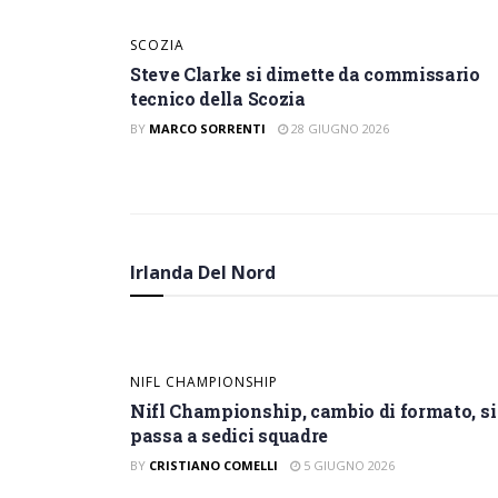
SCOZIA
Steve Clarke si dimette da commissario
tecnico della Scozia
BY
MARCO SORRENTI
28 GIUGNO 2026
NIFL PREMIERSHIP
Nifl Premiership, tut
Irlanda Del Nord
BY
CRISTIANO COMELLI
7 GIUGNO 2026
NIFL CHAMPIONSHIP
Nifl Championship, cambio di formato, si
passa a sedici squadre
BY
CRISTIANO COMELLI
5 GIUGNO 2026