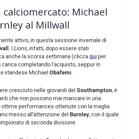
, calciomercato: Michael
nley al Millwall
mente attivo, in questa sessione invernale di
wall
. I
Lions
, infatti, dopo essere stati
ica anche la scorsa settimana (clicca
qui
per
la carica completando l’acquisto, seppur in
nte irlandese Michael
Obafemi
.
ere cresciuto nelle giovanili del
Southampton
, è
canti che non possono mai mancare in una
e ottime performances ottenute con la maglia
evano messo all’attenzione del
Burnley
, con il quale
ampionato di seconda divisione.