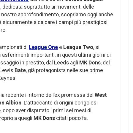
, dedicata soprattutto ai movimenti delle
el nostro approfondimento, scopriamo oggi anche
 sicuramente a calcare i campi più prestigiosi
ro.
campionati di
League One
e
League Two
, si
sferimenti importanti, in questi ultimi giorni di
assaggio in prestito, dal
Leeds
agli
MK Dons
, del
 Lewis
Bate
, già protagonista nelle sue prime
 Keynes.
zia recente il ritorno dell’ex promessa del
West
on Albion
. L’attaccante di origini congolesi
o, dopo aver disputato i primi sei mesi di
proprio a quegli
MK Dons
citati poco fa.