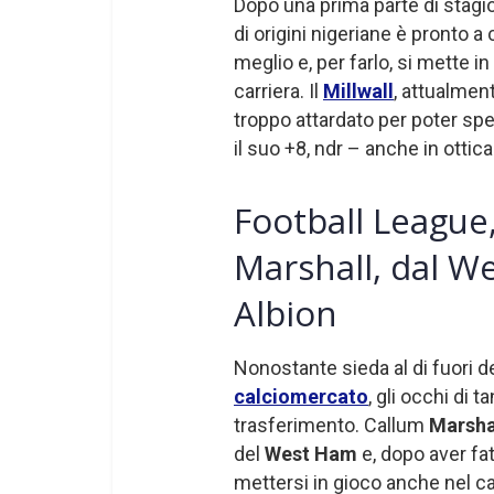
Dopo una prima parte di stagio
di origini nigeriane è pronto
meglio e, per farlo, si mette 
carriera. Il
Millwall
, attualment
troppo attardato per poter sp
il suo +8, ndr – anche in ottic
Football League
Marshall, dal 
Albion
Nonostante sieda al di fuori d
calciomercato
, gli occhi di t
trasferimento. Callum
Marsha
del
West Ham
e, dopo aver fa
mettersi in gioco anche nel cal