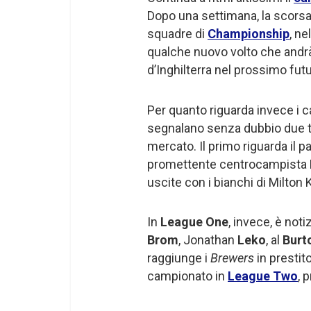
Dopo una settimana, la scorsa
squadre di
Championship
, n
qualche nuovo volto che andrà
d’Inghilterra nel prossimo futu
Per quanto riguarda invece i 
segnalano senza dubbio due tra
mercato. Il primo riguarda il p
promettente centrocampista
uscite con i bianchi di Milton
In
League One
, invece, è noti
Brom
, Jonathan
Leko
, al
Burt
raggiunge i
Brewers
in prestit
campionato in
League Two
, 