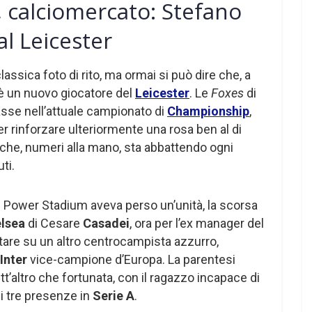
, calciomercato: Stefano
 al Leicester
classica foto di rito, ma ormai si può dire che, a
è un nuovo giocatore del
Leicester
. Le
Foxes
di
lasse nell’attuale campionato di
Championship
,
r rinforzare ulteriormente una rosa ben al di
 che, numeri alla mano, sta abbattendo ogni
ti.
ing Power Stadium aveva perso un’unità, la scorsa
lsea
di Cesare
Casadei
, ora per l’ex manager del
ontare su un altro centrocampista azzurro,
Inter
vice-campione d’Europa. La parentesi
tutt’altro che fortunata, con il ragazzo incapace di
di tre presenze in
Serie A
.