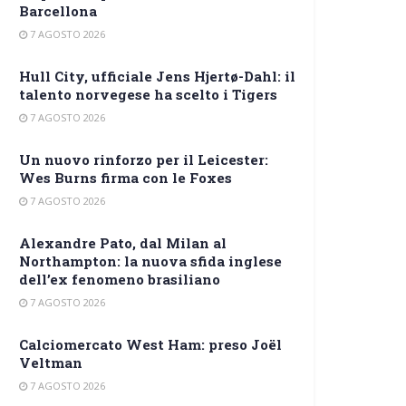
Barcellona
7 AGOSTO 2026
Hull City, ufficiale Jens Hjertø-Dahl: il
talento norvegese ha scelto i Tigers
7 AGOSTO 2026
Un nuovo rinforzo per il Leicester:
Wes Burns firma con le Foxes
7 AGOSTO 2026
Alexandre Pato, dal Milan al
Northampton: la nuova sfida inglese
dell’ex fenomeno brasiliano
7 AGOSTO 2026
Calciomercato West Ham: preso Joël
Veltman
7 AGOSTO 2026