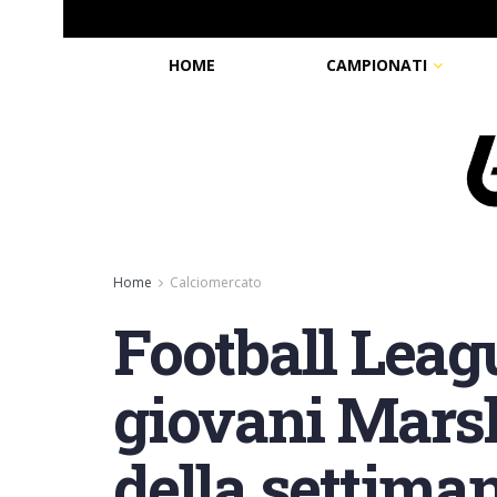
HOME
CAMPIONATI
Home
Calciomercato
Football Leagu
giovani Marsha
della settima