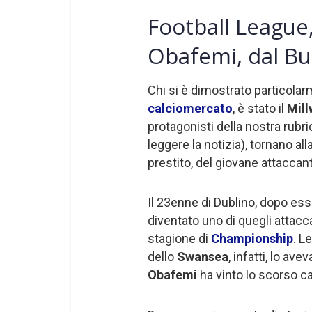
Football League
Obafemi, dal Bur
Chi si è dimostrato particolar
calciomercato
, è stato il
Mill
protagonisti della nostra rubr
leggere la notizia), tornano al
prestito, del giovane attacca
Il 23enne di Dublino, dopo ess
diventato uno di quegli attac
stagione di
Championship
. L
dello
Swansea
, infatti, lo av
Obafemi
ha vinto lo scorso c