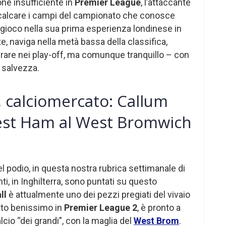
ne insufficiente in
Premier League
, l’attaccante
 a calcare i campi del campionato che conosce
in gioco nella sua prima esperienza londinese in
e, naviga nella metà bassa della classifica,
erare nei play-off, ma comunque tranquillo – con
a salvezza.
, calciomercato: Callum
West Ham al West Bromwich
el podio, in questa nostra rubrica settimanale di
anti, in Inghilterra, sono puntati su questo
ll
è attualmente uno dei pezzi pregiati del vivaio
tto benissimo in
Premier League 2
, è pronto a
cio “dei grandi”, con la maglia del
West Brom
.