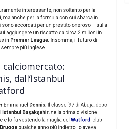
uramente interessante, non soltanto per la
i, ma anche per la formula con cui sbarca in
, si sono accordati per un prestito oneroso – sulla
ui aggiungere un riscatto da circa 2 milioni in
es
in
Premier League
. Insomma, il futuro di
 sempre più inglese.
, calciomercato:
, dall’Istanbul
atford
 per Emmanuel
Dennis
. Il classe ’97 di Abuja, dopo
l’
Istanbul Başakşehir
, nella prima divisione
one e lo fa vestendo la maglia del
Watford
, club
 Brugge
qualche anno più indietro, lo aveva