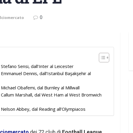
0
lciomercato
Stefano Sensi, dall’Inter al Leicester
 Emmanuel Dennis, dall’Istanbul Başakşehir al
Michael Obafemi, dal Burnley al Millwall
: Callum Marshall, dal West Ham al West Bromwich
: Nelson Abbey, dal Reading all’Olympiacos
lciomercato
dei 72 club di
Football League
.