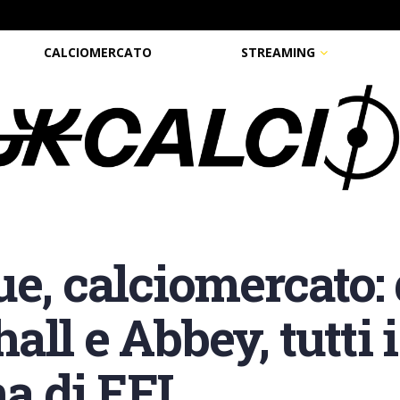
CALCIOMERCATO
STREAMING
e, calciomercato: 
ll e Abbey, tutti i
na di EFL