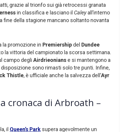
nfatti, grazie al trionfo sui già retrocessi granata
verness
in classifica e lasciano il
Caley
all’interno
lla fine della stagione mancano soltanto novanta
ca la promozione in
Premiership
del
Dundee
to la vittoria del campionato la scorsa settimana.
ul campo degli
Airdrieonians
e si mantengono a
 disposizione sono rimasti solo tre punti. Infine,
ck Thistle
, è ufficiale anche la salvezza dell’
Ayr
a cronaca di Arbroath –
a, il
Queen’s Park
supera agevolmente un