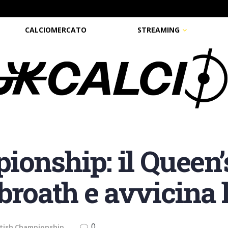
CALCIOMERCATO
STREAMING
ionship: il Queen’
broath e avvicina 
0
tish Championship