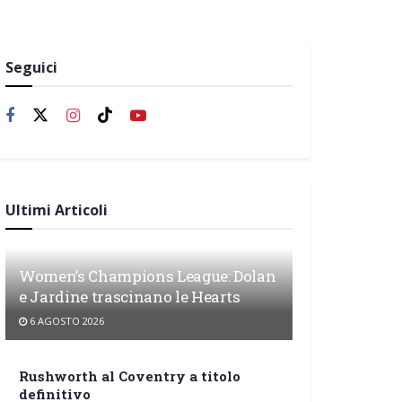
Seguici
Ultimi Articoli
Women’s Champions League: Dolan
e Jardine trascinano le Hearts
6 AGOSTO 2026
Rushworth al Coventry a titolo
definitivo