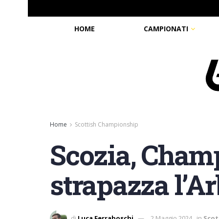
HOME
CAMPIONATI
Home
Scottish Championship
Scozia, Champ
strapazza l’Ar
di
Luca Ferraboschi
2 Maggio 2024
in
Scot