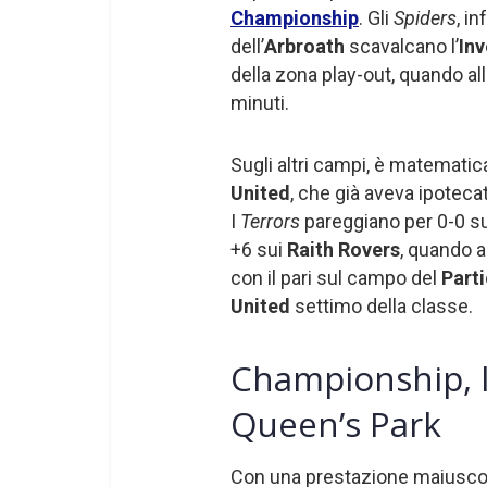
Championship
. Gli
Spiders
, i
dell’
Arbroath
scavalcano l’
In
della zona play-out, quando a
minuti.
Sugli altri campi, è matemati
United
, che già aveva ipoteca
I
Terrors
pareggiano per 0-0 s
+6 sui
Raith Rovers
, quando a
con il pari sul campo del
Parti
United
settimo della classe.
Championship, l
Queen’s Park
Con una prestazione maiuscol