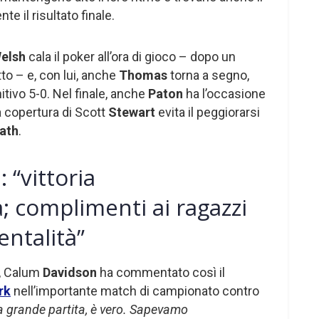
e il risultato finale.
elsh
cala il poker all’ora di gioco – dopo un
tto – e, con lui, anche
Thomas
torna a segno,
itivo 5-0. Nel finale, anche
Paton
ha l’occasione
a copertura di Scott
Stewart
evita il peggiorarsi
ath
.
 “vittoria
; complimenti ai ragazzi
entalità”
b, Calum
Davidson
ha commentato così il
rk
nell’importante match di campionato contro
 grande partita, è vero. Sapevamo