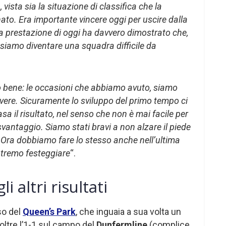
vista sia la situazione di classifica che la
ato. Era importante vincere oggi per uscire dalla
la prestazione di oggi ha davvero dimostrato che,
siamo diventare una squadra difficile da
o bene: le occasioni che abbiamo avuto, siamo
dovere. Sicuramente lo sviluppo del primo tempo ci
sa il risultato, nel senso che non è mai facile per
vantaggio. Siamo stati bravi a non alzare il piede
. Ora dobbiamo fare lo stesso anche nell’ultima
otremo festeggiare
“.
 altri risultati
so del
Queen’s Park
, che inguaia a sua volta un
oltre l’1-1 sul campo del
Dunfermline
(complice