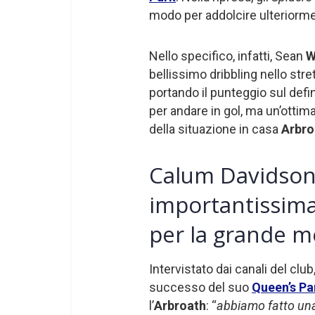
modo per addolcire ulteriorment
Nello specifico, infatti, Sean
W
bellissimo dribbling nello stre
portando il punteggio sul defin
per andare in gol, ma un’ottim
della situazione in casa
Arbro
Calum Davidson:
importantissima
per la grande m
Intervistato dai canali del clu
successo del suo
Queen’s Pa
l’
Arbroath
: “
abbiamo fatto una