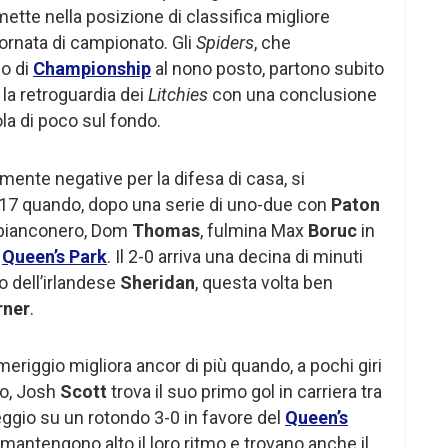
ette nella posizione di classifica migliore
giornata di campionato. Gli
Spiders
, che
o di
Championship
al nono posto, partono subito
la retroguardia dei
Litchies
con una conclusione
la di poco sul fondo.
armente negative per la difesa di casa, si
 17 quando, dopo una serie di uno-due con
Paton
o bianconero, Dom
Thomas
, fulmina Max
Boruc
in
l
Queen’s Park
. Il 2-0 arriva una decina di minuti
io dell’irlandese
Sheridan
, questa volta ben
rner
.
meriggio migliora ancor di più quando, a pochi giri
llo, Josh
Scott
trova il suo primo gol in carriera tra
teggio su un rotondo 3-0 in favore del
Queen’s
mantengono alto il loro ritmo e trovano anche il