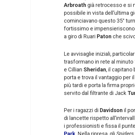
Arbroath
già retrocesso e si m
possibile in vista dell’ultima 
cominciavano questo 35° turn
fortissimo e impensieriscono 
a giro di Ruari
Paton
che scivo
Le avvisaglie iniziali, particol
trasformano in rete al minuto
e Cillian
Sheridan
, il capitan
porta e trova il vantaggio per i
più tardi e porta la firma propr
servito dal filtrante di Jack
Tu
Per i ragazzi di
Davidson
il po
di lancette rispetto all’interva
i professionisti e fissa il pun
Park
. Nella ripresa, gli
Spiders