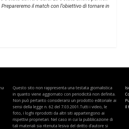
repareremo il match con l’obiettivo di tornare in
ma
Questo sito non rappresenta una testata giornalistica
Is
in quanto viene aggiornato con periodicità non definita.
Co
Non può pertanto considerarsi un prodotto editoriale ai
Pu
sensi della legge n. 62 del 7.03.2001.Tutti i video, le
Il
foto, i loghi riprodotti da altri siti appartengono ai
rispettivi proprietari. Nel caso in cui la pubblicazione di
tali materiali sia ritenuta lesiva del diritto d’autore si