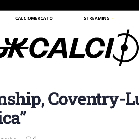
CALCIOMERCATO
STREAMING
ship, Coventry-Lu
ica”
4
pionship