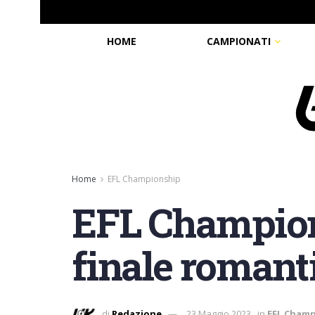
HOME
CAMPIONATI
Home
EFL Championship
EFL Champion
finale romant
di
Redazione
23 Maggio 2023
in
EFL Cham