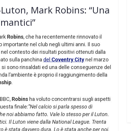
-Luton, Mark Robins: “Una
omantici”
ark
Robins
, che ha recentemente rinnovato il
o importante nel club negli ultimi anni. Il suo
l contesto dei risultati positivi ottenuti dalla
nato sulla panchina
del
Coventry City
nel marzo
ia si sono rinsaldati ed una delle conseguenze del
a l’ambiente è proprio il raggiungimento della
nship
.
a BBC,
Robins
ha voluto concentrarsi sugli aspetti
uesta finale:
“Nel calcio si parla spesso di
he noi abbiamo fatto. Vale lo stesso per il Luton.
ci. Il Luton viene dalla National League. Trenta
ro è stata davvero dura. Lo è stata anche per noi.