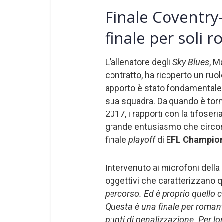
Finale Coventry
finale per soli r
L’allenatore degli
Sky Blues
, M
contratto, ha ricoperto un ruol
apporto è stato fondamentale ne
sua squadra. Da quando è tor
2017, i rapporti con la tifoser
grande entusiasmo che circond
finale
playoff
di
EFL Champio
Intervenuto ai microfoni dell
oggettivi che caratterizzano q
percorso. Ed è proprio quello c
Questa è una finale per romanti
punti di penalizzazione. Per lo