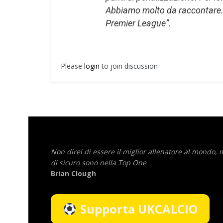
Abbiamo molto da raccontare. P
Premier League”
.
Please
login
to join discussion
Non direi di essere il miglior allenatore al mondo,
di sicuro sono nella Top One
Brian Clough
Supporta UKCALCIO