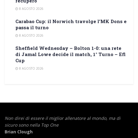
recupero
8 AGOSTO 2026
Carabao Cup: il Norwich travolge l’MK Dons e
passa il turno
8 AGOSTO 2026
Sheffield Wednesday – Bolton 1-0: una rete
di Jamal Lowe decide il match, 1° Turno – Efl
Cup
8 AGOSTO 2026
Non direi di essere il miglior allenatore al mondo,
ma di
sicuro sono nella Top One
Brian Clough