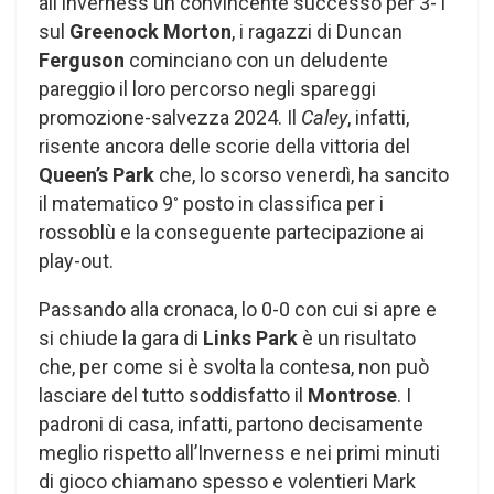
all’Inverness un convincente successo per 3-1
sul
Greenock Morton
, i ragazzi di Duncan
Ferguson
cominciano con un deludente
pareggio il loro percorso negli spareggi
promozione-salvezza 2024. Il
Caley
, infatti,
risente ancora delle scorie della vittoria del
Queen’s Park
che, lo scorso venerdì, ha sancito
il matematico 9
posto in classifica per i
°
rossoblù e la conseguente partecipazione ai
play-out.
Passando alla cronaca, lo 0-0 con cui si apre e
si chiude la gara di
Links Park
è un risultato
che, per come si è svolta la contesa, non può
lasciare del tutto soddisfatto il
Montrose
. I
padroni di casa, infatti, partono decisamente
meglio rispetto all’Inverness e nei primi minuti
di gioco chiamano spesso e volentieri Mark