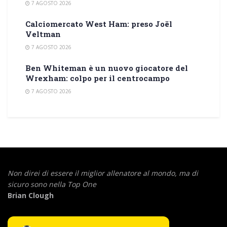
7 AGOSTO 2026
Calciomercato West Ham: preso Joël
Veltman
7 AGOSTO 2026
Ben Whiteman è un nuovo giocatore del
Wrexham: colpo per il centrocampo
7 AGOSTO 2026
Non direi di essere il miglior allenatore al mondo,
ma di
sicuro sono nella Top One
Brian Clough