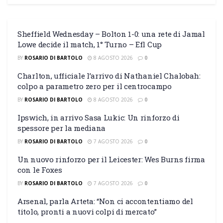
Sheffield Wednesday – Bolton 1-0: una rete di Jamal
Lowe decide il match, 1° Turno – Efl Cup
BY
ROSARIO DI BARTOLO
8 AGOSTO 2026
0
Charlton, ufficiale l’arrivo di Nathaniel Chalobah:
colpo a parametro zero per il centrocampo
BY
ROSARIO DI BARTOLO
8 AGOSTO 2026
0
Ipswich, in arrivo Sasa Lukic: Un rinforzo di
spessore per la mediana
BY
ROSARIO DI BARTOLO
7 AGOSTO 2026
0
Un nuovo rinforzo per il Leicester: Wes Burns firma
con le Foxes
BY
ROSARIO DI BARTOLO
7 AGOSTO 2026
0
Arsenal, parla Arteta: “Non ci accontentiamo del
titolo, pronti a nuovi colpi di mercato”