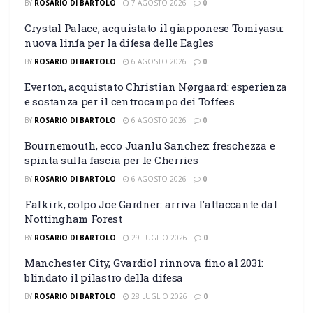
BY
ROSARIO DI BARTOLO
7 AGOSTO 2026
0
Crystal Palace, acquistato il giapponese Tomiyasu:
nuova linfa per la difesa delle Eagles
BY
ROSARIO DI BARTOLO
6 AGOSTO 2026
0
Everton, acquistato Christian Nørgaard: esperienza
e sostanza per il centrocampo dei Toffees
BY
ROSARIO DI BARTOLO
6 AGOSTO 2026
0
Bournemouth, ecco Juanlu Sanchez: freschezza e
spinta sulla fascia per le Cherries
BY
ROSARIO DI BARTOLO
6 AGOSTO 2026
0
Falkirk, colpo Joe Gardner: arriva l’attaccante dal
Nottingham Forest
BY
ROSARIO DI BARTOLO
29 LUGLIO 2026
0
Manchester City, Gvardiol rinnova fino al 2031:
blindato il pilastro della difesa
BY
ROSARIO DI BARTOLO
28 LUGLIO 2026
0