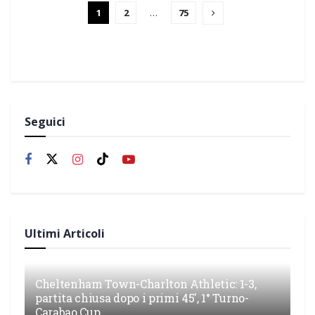
1
2
…
75
Seguici
Ultimi Articoli
Cheltenham Town-Charlton Athletic: 1-3,
partita chiusa dopo i primi 45′, 1° Turno-
Carabao Cup