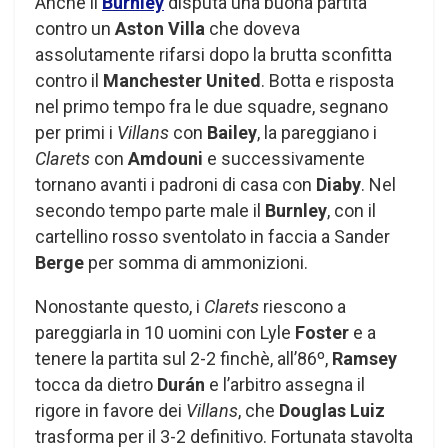
Anche il
Burnley
disputa una buona partita
contro un
Aston Villa
che doveva
assolutamente rifarsi dopo la brutta sconfitta
contro il
Manchester United
. Botta e risposta
nel primo tempo fra le due squadre, segnano
per primi i
Villans
con
Bailey
, la pareggiano i
Clarets
con
Amdouni
e successivamente
tornano avanti i padroni di casa con
Diaby
. Nel
secondo tempo parte male il
Burnley
, con il
cartellino rosso sventolato in faccia a Sander
Berge
per somma di ammonizioni.
Nonostante questo, i
Clarets
riescono a
pareggiarla in 10 uomini con Lyle
Foster
e a
tenere la partita sul 2-2 finchè, all’86º,
Ramsey
tocca da dietro
Durán
e l’arbitro assegna il
rigore in favore dei
Villans
, che
Douglas Luiz
trasforma per il 3-2 definitivo. Fortunata stavolta