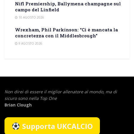
Nifl Premiership, Ballymena champagne sul
campo del Linfield
10 AGOSTO 2026
Wrexham, Phil Parkinson: “Ci è mancata la
concretezza con il Middlesbrough”
9 AGOSTO 2026
Non direi di essere il miglior allenatore al mondo,
ma di
sicuro sono nella Top One
Brian Clough
Supporta UKCALCIO