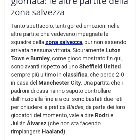
giornata: le altre partite della
zona salvezza
Tanto spettacolo, tanti gol ed emozioni nelle
altre partite che vedevano impegnate le
squadre della
zona salvezza
, pur non essendo
arrivata nessuna vittoria. Sicuramente
Luton
Town
e
Burnley
, come gioco mostrato fin qui,
sono avanti rispetto ad uno
Sheffield United
sempre più ultimo in
classifica
, che perde 2-0
in casa del
Manchester City
. Una partita che i
padroni di casa hanno saputo controllare
dall’inizio alla fine e a cui sono bastati due reti
per chiudere la pratica
Blades
, da parte dei loro
giocatori del momento, vale a dire
Rodri
e
Julián
Álvarez
(che non sta facendo
rimpiangere
Haaland
).