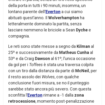
della porta in tutti i 90 minuti, insomma, un
lontano parente dell’
Everton
a cui siamo
abituati quest’anno. Il
Wolverhampton
ha
letteralmente dominato la partita, senza
lasciare nemmeno le briciole a Sean
Dyche
e
compagnia.
Le reti sono state messe a segno da
Kilman
al
25º e successivamente da
Matheus Cunha
al
53º e da Craig
Dawson
al 61º; l’unica occasione
da gol per i
Toffees
è stata una traversa colpita
con un tiro dalla distanza da parte di
McNeil
, per
il resto assolo dei
Wolves
, con qualche
conclusione fuori misura, se no il punteggio
sarebbe stato ancora più severo. Con questa
sconfitta l’
Everton
rimane a -1 dalla
zona
retrocessione
, momento post-penalizzazione