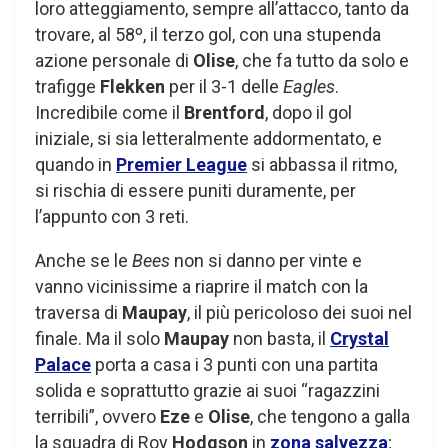
loro atteggiamento, sempre all’attacco, tanto da
trovare, al 58º, il terzo gol, con una stupenda
azione personale di
Olise
, che fa tutto da solo e
trafigge
Flekken
per il 3-1 delle
Eagles
.
Incredibile come il
Brentford
, dopo il gol
iniziale, si sia letteralmente addormentato, e
quando in
Premier League
si abbassa il ritmo,
si rischia di essere puniti duramente, per
l’appunto con 3 reti.
Anche se le
Bees
non si danno per vinte e
vanno vicinissime a riaprire il match con la
traversa di
Maupay
, il più pericoloso dei suoi nel
finale. Ma il solo
Maupay
non basta, il
Crystal
Palace
porta a casa i 3 punti con una partita
solida e soprattutto grazie ai suoi “ragazzini
terribili”, ovvero
Eze
e
Olise
, che tengono a galla
la squadra di Roy
Hodgson
in
zona salvezza
;