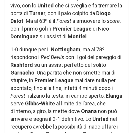
vivo, con lo
United
che si sveglia e fa tremare la
porta di
Turner
, con il palo colpito da
Diogo
Dalot
. Ma al 63º è il
Forest
a smuovere lo
score
,
con il primo gol in
Premier League
di Nico
Dominguez
su assist di
Montiel
.
1-0 dunque per il
Nottingham
, ma al 78º
rispondono i
Red Devils
con il gol del pareggio di
Rashford
su un assist perfetto del solito
Garnacho
. Una partita che non smette mai di
stupire, in
Premier League
mai dare nulla per
scontato, fino alla fine, infatti 4 minuti dopo i
Forest
rialzano la testa: in campo aperto,
Elanga
serve
Gibbs-White
al limite dell’area, che
d’interno, a giro, la mette dove
Onana
non può
arrivare e segna il 2-1 definitivo. Lo
United
nel
recupero avrebbe la possibilità di riacciuffare il