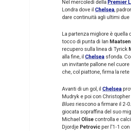
Nel mercoledì della
Premier 
Londra dove il
Chelsea
, padro
dare continuità agli ultimi du
La partenza migliore è quella 
tocco di punta di Ian
Maatsen
recupero sulla linea di Tyrick
alla fine, il
Chelsea
sfonda. Con
un invitante pallone nel cuore
che, col piattone, firma la rete 
Avanti di un gol, il
Chelsea
pro
Mudryk e poi con Christophe
Blues
riescono a firmare il 2-0.
giocata sopraffina del suo mig
Michael
Olise
controlla e calc
Djordje
Petrovic
per l’1-1 con 