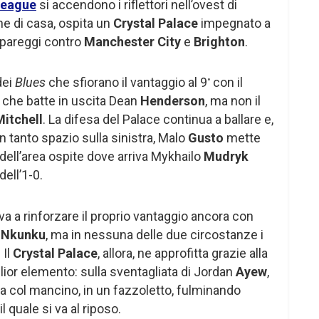
League
si accendono i riflettori nell’ovest di
ne di casa, ospita un
Crystal Palace
impegnato a
e pareggi contro
Manchester City
e
Brighton
.
dei
Blues
che sfiorano il vantaggio al 9
con il
°
che batte in uscita Dean
Henderson
, ma non il
Mitchell
. La difesa del Palace continua a ballare e,
 tanto spazio sulla sinistra, Malo
Gusto
mette
 dell’area ospite dove arriva Mykhailo
Mudryk
dell’1-0.
va a rinforzare il proprio vantaggio ancora con
r
Nkunku
, ma in nessuna delle due circostanze i
 Il
Crystal Palace
, allora, ne approfitta grazie alla
lior elemento: sulla sventagliata di Jordan
Ayew
,
ia col mancino, in un fazzoletto, fulminando
il quale si va al riposo.