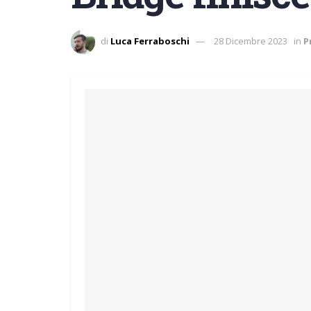
di
Luca Ferraboschi
28 Dicembre 2023
in
P