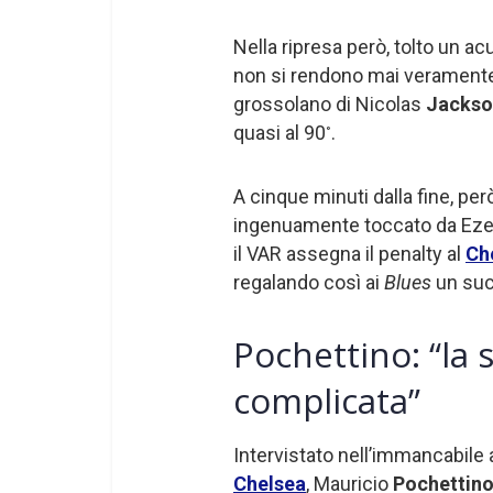
Nella ripresa però, tolto un a
non si rendono mai veramente 
grossolano di Nicolas
Jackso
quasi al 90
.
°
A cinque minuti dalla fine, per
ingenuamente toccato da Eze al
il VAR assegna il penalty al
Ch
regalando così ai
Blues
un suc
Pochettino: “la 
complicata”
Intervistato nell’immancabile 
Chelsea
, Mauricio
Pochettin