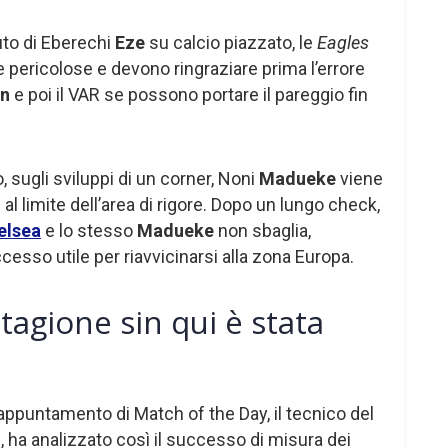
cuto di Eberechi
Eze
su calcio piazzato, le
Eagles
pericolose e devono ringraziare prima l’errore
n
e poi il VAR se possono portare il pareggio fin
ò, sugli sviluppi di un corner, Noni
Madueke
viene
 limite dell’area di rigore. Dopo un lungo check,
elsea
e lo stesso
Madueke
non sbaglia,
cesso utile per riavvicinarsi alla zona Europa.
stagione sin qui è stata
appuntamento di Match of the Day, il tecnico del
o
, ha analizzato così il successo di misura dei