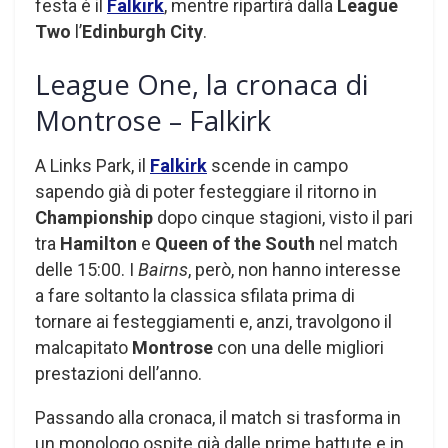
festa è il
Falkirk
, mentre ripartirà dalla
League
Two
l’
Edinburgh City
.
League One, la cronaca di
Montrose – Falkirk
A Links Park, il
Falkirk
scende in campo
sapendo già di poter festeggiare il ritorno in
Championship
dopo cinque stagioni, visto il pari
tra
Hamilton
e
Queen of the South
nel match
delle 15:00. I
Bairns
, però, non hanno interesse
a fare soltanto la classica sfilata prima di
tornare ai festeggiamenti e, anzi, travolgono il
malcapitato
Montrose
con una delle migliori
prestazioni dell’anno.
Passando alla cronaca, il match si trasforma in
un monologo ospite già dalle prime battute e in