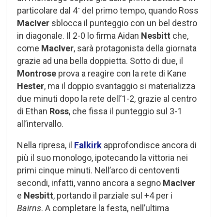
particolare dal 4
del primo tempo, quando Ross
°
MacIver
sblocca il punteggio con un bel destro
in diagonale. Il 2-0 lo firma Aidan
Nesbitt
che,
come
MacIver
, sarà protagonista della giornata
grazie ad una bella doppietta. Sotto di due, il
Montrose
prova a reagire con la rete di Kane
Hester
, ma il doppio svantaggio si materializza
due minuti dopo la rete dell’1-2, grazie al centro
di Ethan
Ross
, che fissa il punteggio sul 3-1
all’intervallo.
Nella ripresa, il
Falkirk
approfondisce ancora di
più il suo monologo, ipotecando la vittoria nei
primi cinque minuti. Nell’arco di centoventi
secondi, infatti, vanno ancora a segno
MacIver
e
Nesbitt
, portando il parziale sul +4 per i
Bairns
. A completare la festa, nell’ultima