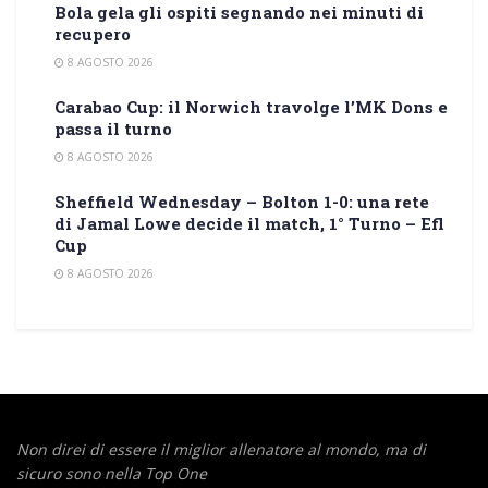
Bola gela gli ospiti segnando nei minuti di
recupero
8 AGOSTO 2026
Carabao Cup: il Norwich travolge l’MK Dons e
passa il turno
8 AGOSTO 2026
Sheffield Wednesday – Bolton 1-0: una rete
di Jamal Lowe decide il match, 1° Turno – Efl
Cup
8 AGOSTO 2026
Non direi di essere il miglior allenatore al mondo,
ma di
sicuro sono nella Top One