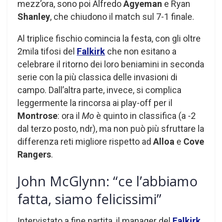
mezz’ora, sono poi Alfredo
Agyeman
e Ryan
Shanley
, che chiudono il match sul 7-1 finale.
Al triplice fischio comincia la festa, con gli oltre
2mila tifosi del
Falkirk
che non esitano a
celebrare il ritorno dei loro beniamini in seconda
serie con la più classica delle invasioni di
campo. Dall’altra parte, invece, si complica
leggermente la rincorsa ai play-off per il
Montrose
: ora il
Mo
è quinto in classifica (a -2
dal terzo posto, ndr), ma non può più sfruttare la
differenza reti migliore rispetto ad
Alloa
e
Cove
Rangers
.
John McGlynn: “ce l’abbiamo
fatta, siamo felicissimi”
Intervistato a fine partita, il manager del
Falkirk
,