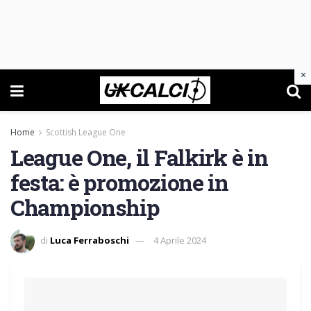
×
Home
Scottish League One
League One, il Falkirk è in
festa: è promozione in
Championship
di
Luca Ferraboschi
4 Aprile 2024