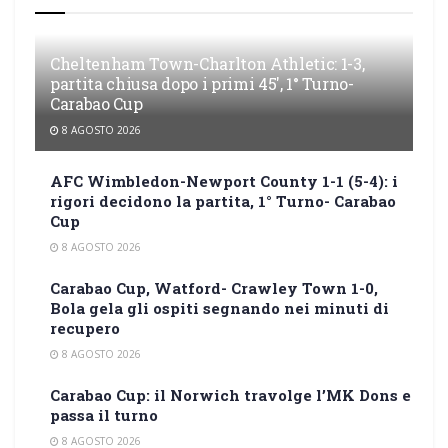
Cheltenham Town-Charlton Athletic: 1-3,
partita chiusa dopo i primi 45′, 1° Turno-
Carabao Cup
8 AGOSTO 2026
AFC Wimbledon-Newport County 1-1 (5-4): i
rigori decidono la partita, 1° Turno- Carabao
Cup
8 AGOSTO 2026
Carabao Cup, Watford- Crawley Town 1-0,
Bola gela gli ospiti segnando nei minuti di
recupero
8 AGOSTO 2026
Carabao Cup: il Norwich travolge l’MK Dons e
passa il turno
8 AGOSTO 2026