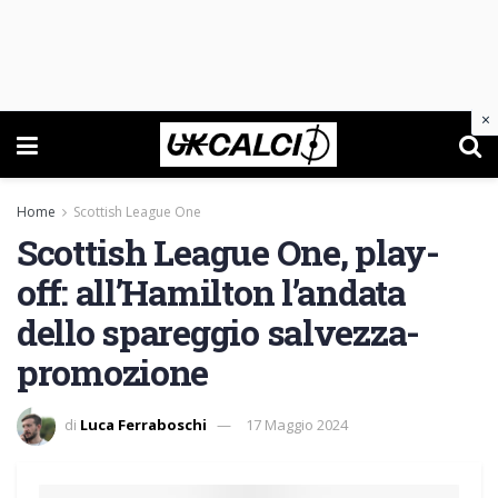
×
Home
Scottish League One
Scottish League One, play-
off: all’Hamilton l’andata
dello spareggio salvezza-
promozione
di
Luca Ferraboschi
17 Maggio 2024