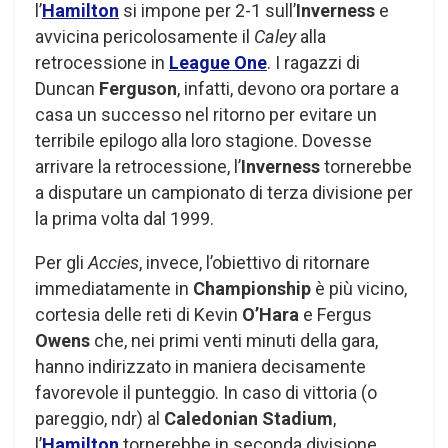
l’
Hamilton
si impone per 2-1 sull’
Inverness
e
avvicina pericolosamente il
Caley
alla
retrocessione in
League One
. I ragazzi di
Duncan
Ferguson
, infatti, devono ora portare a
casa un successo nel ritorno per evitare un
terribile epilogo alla loro stagione. Dovesse
arrivare la retrocessione, l’
Inverness
tornerebbe
a disputare un campionato di terza divisione per
la prima volta dal 1999.
Per gli
Accies
, invece, l’obiettivo di ritornare
immediatamente in
Championship
è più vicino,
cortesia delle reti di Kevin
O’Hara
e Fergus
Owens
che, nei primi venti minuti della gara,
hanno indirizzato in maniera decisamente
favorevole il punteggio. In caso di vittoria (o
pareggio, ndr) al
Caledonian Stadium
,
l’
Hamilton
tornerebbe in seconda divisione