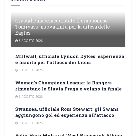
Crystal Palace, acquistato il giapponese
Tomiyasu: nuova linfa per la difesa delle
Eagles
6 AGOSTO 2026
Millwall, ufficiale Lyndon Dykes: esperienza
e fisicità per l’attacco dei Lions
6 AGOSTO 2026
Women’s Champions League: le Rangers
rimontano lo Slavia Praga e volano in finale
6 AGOSTO 2026
Swansea, ufficiale Ross Stewart: gli Swans
aggiungono gol ed esperienza all’attacco
6 AGOSTO 2026
Felix Horn Myhre al West Bromwich Albion