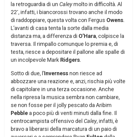
la retroguardia di un
Caley
molto in difficoltà. Al
22
, infatti, i biancorossi trovano anche il modo
°
di raddoppiare, questa volta con Fergus
Owens
.
L’avanti di casa tenta la sorte dalla media
distanza ma, a differenza di
O’Hara
, colpisce la
traversa. Il rimpallo comunque lo premia e, di
testa, riesce a depositare il pallone alle spalle di
un incolpevole Mark
Ridgers
.
Sotto di due, l’
Inverness
non riesce ad
abbozzare una reazione e, anzi, rischia più volte
di capitolare in una terza occasione. Anche
nella ripresa la musica sembra non cambiare,
se non fosse per il jolly pescato da Aribim
Pebble
a poco più di venti minuti dalla fine. Il
centrocampista offensivo del
Caley
, infatti, è
bravo a liberarsi della marcatura di un paio di
avversari e a sorprendere Ryan
Fulton
dalla