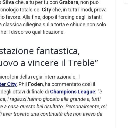
o
Silva
che, a tu per tu con
Grabara
, non può
monologo totale del
City
che, in tutti i modi, prova
io favore. Alla fine, dopo il forcing degli istanti
 classica ciliegina sulla torta e chiude non solo
he il discorso qualificazione.
stazione fantastica,
ovo a vincere il Treble”
microfoni della regia internazionale, il
er City
, Phil
Foden
, ha commentato così il
egli ottavi di finale di
Champions League
: “
è
a, i ragazzi hanno giocato alla grande e, tutti
re a casa questo bel risultato. Personalmente, mi
i aver trovato una continuità che non avevo da