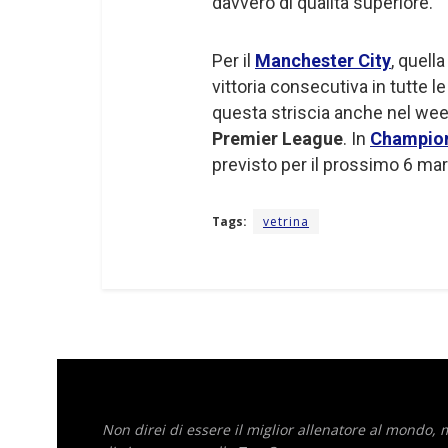
davvero di qualità superiore.
Per il
Manchester City
, quella
vittoria consecutiva in tutte l
questa striscia anche nel week
Premier League
. In
Champio
previsto per il prossimo 6 m
Tags:
vetrina
Non direi di essere il miglior allenatore al mondo,