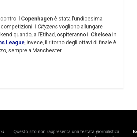
 contro il
Copenhagen
è stata l’undicesima
e competizioni. I
Cityzens
vogliono allungare
end quando, all’Etihad, ospiteranno il
Chelsea
in
ns League
, invece, il ritorno degli ottavi di finale è
arzo, sempre a Manchester.
ma
Questo sito non rappresenta una testata giornalistica
Is