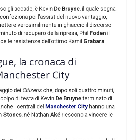
so gli accade, è Kevin
De Bruyne
, il quale segna
 confeziona poi l’assist del nuovo vantaggio,
mettere verosimilmente in ghiaccio il discorso
minuto di recupero della ripresa, Phil
Foden
il
ince le resistenze dell’ottimo Kamil
Grabara
.
e, la cronaca di
anchester City
naggio dei
Citizens
che, dopo soli quattro minuti,
l colpo di testa di Kevin
De Bruyne
terminato di
nche i centrali del
Manchester City
hanno una
hn
Stones
, né Nathan
Aké
riescono a vincere le