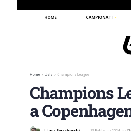
HOME
CAMPIONATI
Home
Uefa
Champions League
Champions Lea
a Copenhagen 
di
Luca Ferraboschi
13 Febbraio 2024
in
C