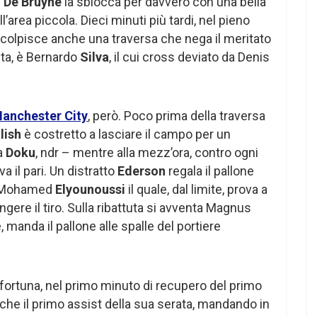
°
De Bruyne
la sblocca per davvero con una bella
ll’area piccola. Dieci minuti più tardi, nel pieno
colpisce anche una traversa che nega il meritato
olta, è Bernardo
Silva
, il cui cross deviato da Denis
anchester City
, però. Poco prima della traversa
lish
è costretto a lasciare il campo per un
da
Doku
, ndr – mentre alla mezz’ora, contro ogni
va il pari. Un distratto
Ederson
regala il pallone
 Mohamed
Elyounoussi
il quale, dal limite, prova a
gere il tiro. Sulla ribattuta si avventa Magnus
 manda il pallone alle spalle del portiere
 fortuna, nel primo minuto di recupero del primo
che il primo assist della sua serata, mandando in