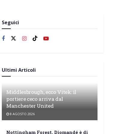
Seguici
Ultimi Articoli
Middlesbrough, ecco Vitek: il
portiere ceco arriva dal
Manchester United
8 AGOSTO 2026
Nottingham Forest, Diomandé è di