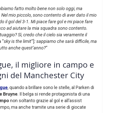
bbiamo fatto molto bene non solo oggi, ma
. Nel mio piccolo, sono contento di aver dato il mio
il gol del 3-1. Mi piace fare gol e mi piace fare
esco ad aiutare la mia squadra sono contento.
uaggio? Sì, credo che il cielo sia veramente il
a “
sky is the limit
“]
: sappiamo che sarà difficile, ma
tutto anche quest’anno?
“
e, il migliore in campo e
gni del Manchester City
ague
, quando a brillare sono le stelle, al Parken di
e Bruyne
. Il belga si rende protagonista di una
campo
non soltanto grazie al gol e all’assist
tempo, ma anche tramite una serie di giocate