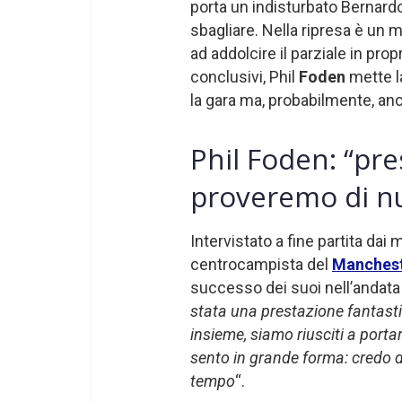
porta un indisturbato Bernard
sbagliare. Nella ripresa è un 
ad addolcire il parziale in propr
conclusivi, Phil
Foden
mette la
la gara ma, probabilmente, anc
Phil Foden: “pre
proveremo di nu
Intervistato a fine partita dai 
centrocampista del
Manchest
successo dei suoi nell’andata d
stata una prestazione fantastic
insieme, siamo riusciti a porta
sento in grande forma: credo d
tempo
“.