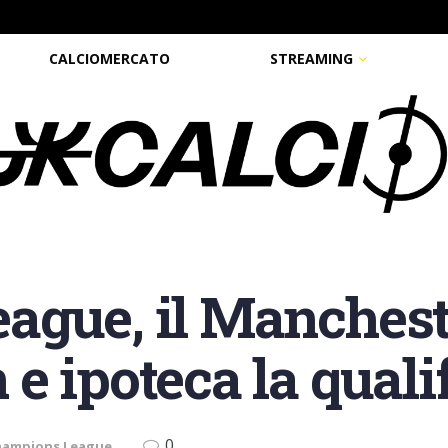
CALCIOMERCATO
STREAMING
gue, il Mancheste
e ipoteca la quali
0
hampions League