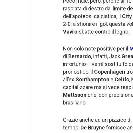
Poco male, però, perché al 10
rasoiata di destro dal limite de
dell’apoteosi calcistica, il
City
2-0: a sfiorare il gol, questa v
Vavro
sbatte contro il legno.
Non solo note positive per il
M
di
Bernardo
, infatti, Jack
Grea
infortunio – verrà sostituito 
pronostico, il
Copenhagen
tro
all’ex
Southampton
e
Celtic
,
capitalizzare ma si vede respin
Mattsson
che, con precisione,
brasiliano.
Grazie anche ad un pizzico di
tempo,
De Bruyne
fornisce an