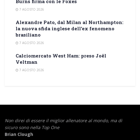
Burns firma con le Foxes
7 AGOSTO 2026
Alexandre Pato, dal Milan al Northampton:
la nuova sfida inglese dell’ex fenomeno
brasiliano
7 AGOSTO 2026
Calciomercato West Ham: preso Joël
Veltman
7 AGOSTO 2026
Non direi di essere il miglior allenatore al mondo,
ma di
sicuro sono nella Top One
Brian Clough