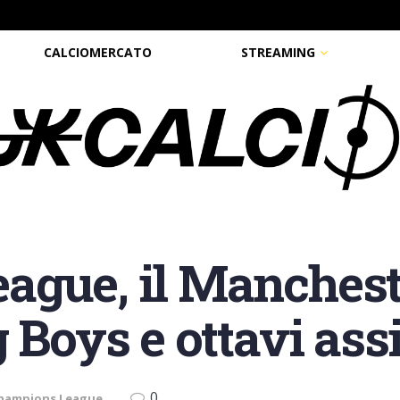
CALCIOMERCATO
STREAMING
gue, il Mancheste
 Boys e ottavi ass
0
hampions League