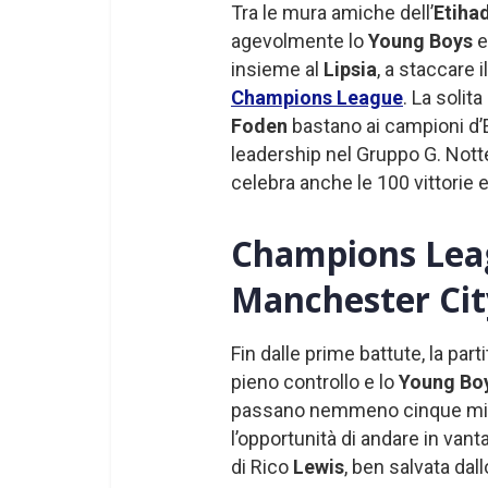
Tra le mura amiche dell’
Etiha
agevolmente lo
Young Boys
e
insieme al
Lipsia
, a staccare 
Champions League
. La solit
Foden
bastano ai campioni d’E
leadership nel Gruppo G. Notte
celebra anche le 100 vittorie 
Champions Leag
Manchester Cit
Fin dalle prime battute, la part
pieno controllo e lo
Young Bo
passano nemmeno cinque minuti
l’opportunità di andare in van
di Rico
Lewis
, ben salvata dal