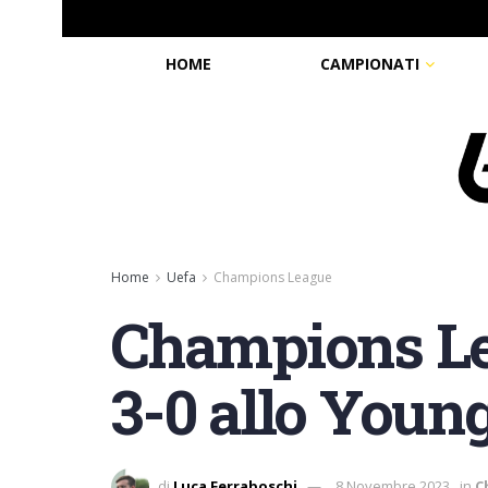
HOME
CAMPIONATI
Home
Uefa
Champions League
Champions Lea
3-0 allo Young
di
Luca Ferraboschi
8 Novembre 2023
in
C