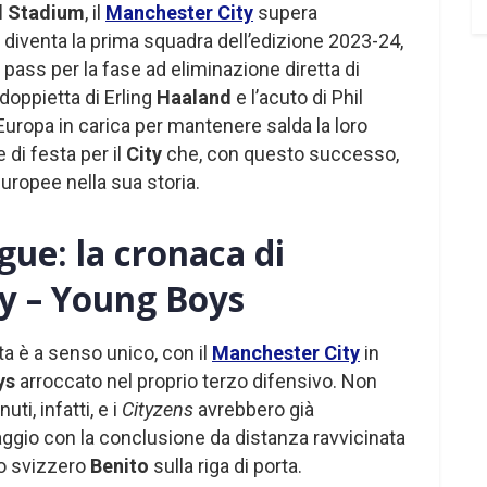
d Stadium
, il
Manchester City
supera
 diventa la prima squadra dell’edizione 2023-24,
il pass per la fase ad eliminazione diretta di
a doppietta di Erling
Haaland
e l’acuto di Phil
uropa in carica per mantenere salda la loro
 di festa per il
City
che, con questo successo,
europee nella sua storia.
ue: la cronaca di
y – Young Boys
ita è a senso unico, con il
Manchester City
in
ys
arroccato nel proprio terzo difensivo. Non
, infatti, e i
Cityzens
avrebbero già
taggio con la conclusione da distanza ravvicinata
lo svizzero
Benito
sulla riga di porta.