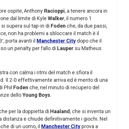
ore ospite, Anthony
Racioppi
, a tenere ancora in
ione dal limite di Kyle
Walker
, il numero 1
 si supera sul tap-in di
Foden
che, da due passi,
ece, non ha problemi a sbloccare il match è il
3
, porta avanti il
Manchester City
dopo che il
°
so un penalty per fallo di
Lauper
su Matheus
tra con calma i ritmi del match e sfiora il
 Il 2-0 effettivamente arriva ed è merito di una
di Phil
Foden
che, nel minuto di recupero del
anze dello
Young Boys
.
che per la doppietta di
Haaland
, che si inventa un
a distanza e chiude definitivamente i giochi. Nel
anche di un uomo, il
Manchester City
prova a