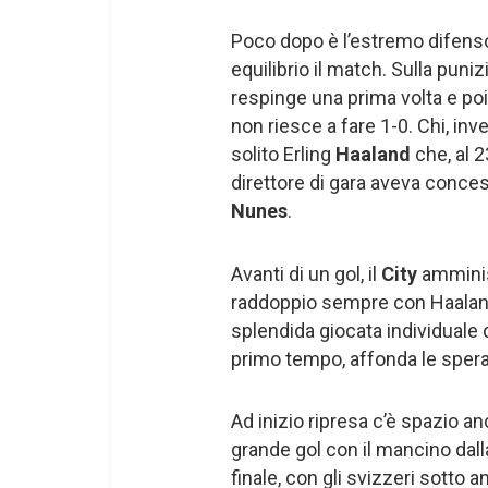
Poco dopo è l’estremo difens
equilibrio il match. Sulla puniz
respinge una prima volta e poi
non riesce a fare 1-0. Chi, inv
solito Erling
Haaland
che, al 2
direttore di gara aveva conces
Nunes
.
Avanti di un gol, il
City
amminis
raddoppio sempre con Haaland.
splendida giocata individuale 
primo tempo, affonda le sper
Ad inizio ripresa c’è spazio an
grande gol con il mancino dall
finale, con gli svizzeri sotto 