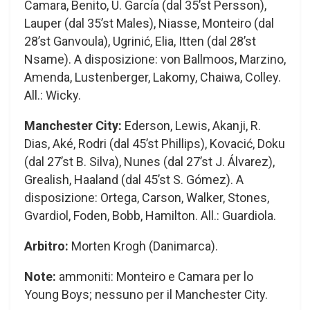
Camara, Benito, U. García (dal 35’st Persson),
Lauper (dal 35’st Males), Niasse, Monteiro (dal
28’st Ganvoula), Ugrinić, Elia, Itten (dal 28’st
Nsame). A disposizione: von Ballmoos, Marzino,
Amenda, Lustenberger, Lakomy, Chaiwa, Colley.
All.: Wicky.
Manchester City:
Ederson, Lewis, Akanji, R.
Dias, Aké, Rodri (dal 45’st Phillips), Kovacić, Doku
(dal 27’st B. Silva), Nunes (dal 27’st J. Álvarez),
Grealish, Haaland (dal 45’st S. Gómez). A
disposizione: Ortega, Carson, Walker, Stones,
Gvardiol, Foden, Bobb, Hamilton. All.: Guardiola.
Arbitro:
Morten Krogh (Danimarca).
Note:
ammoniti: Monteiro e Camara per lo
Young Boys; nessuno per il Manchester City.