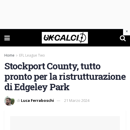
×
Home
EFL League Two
Stockport County, tutto
pronto per la ristrutturazione
di Edgeley Park
di
Luca Ferraboschi
21 Marzo 2024