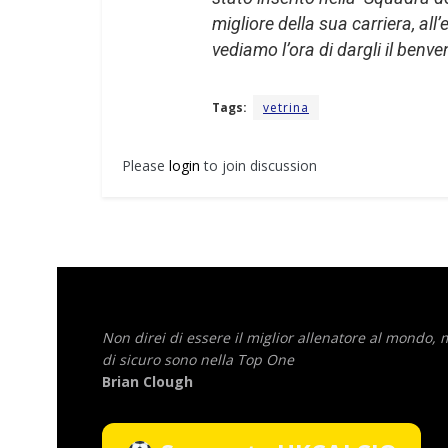
migliore della sua carriera, al
vediamo l’ora di dargli il benv
Tags:
vetrina
Please
login
to join discussion
Non direi di essere il miglior allenatore al mondo,
di sicuro sono nella Top One
Brian Clough