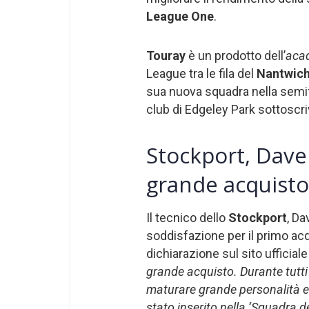
League One
.
Touray
è un prodotto dell’
aca
League tra le fila del
Nantwic
sua nuova squadra nella semifin
club di Edgeley Park sottoscri
Stockport, Dave
grande acquisto
Il tecnico dello
Stockport
, D
soddisfazione per il primo acq
dichiarazione sul sito ufficiale
grande acquisto. Durante tutti 
maturare grande personalità e 
stato inserito nella ‘Squadra d