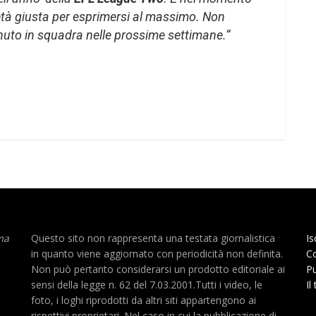
l’età giusta per esprimersi al massimo. Non
enuto in squadra nelle prossime settimane.”
ma
Questo sito non rappresenta una testata giornalistica
Is
in quanto viene aggiornato con periodicità non definita.
Co
Non può pertanto considerarsi un prodotto editoriale ai
Pu
sensi della legge n. 62 del 7.03.2001.Tutti i video, le
Il
foto, i loghi riprodotti da altri siti appartengono ai
rispettivi proprietari. Nel caso in cui la pubblicazione di