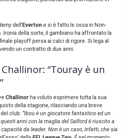
demy
dell’
Everton
e si è fatto le ossa in Non-
h
. Ironia della sorte, il gambiano ha affrontato la
ale playoff persa ai calci di rigore. Si lega al
vendo un contratto di due anni.
 Challinor: “Touray è un
”
ave
Challinor
ha voluto esprimere tutta la sua
uisto della stagione, rilasciando una breve
 del club:
“Ibou è un giocatore fantastico ed un
questi anni con la maglia del Salford è riuscito a
capacità da leader. Non è un caso, infatti, che sia
ell’anno’ della
EFL League Two
. É nel momento