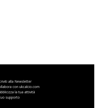
criviti alla Newsletter
llabora con ukcalcio.com
bblicizza la tua attività
 tuo supporto