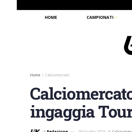
HOME
CAMPIONATI
Home
Calciomercato
Calciomercato
ingaggia Tou
di
Redazione
19 Giugno 2023
in
Calciomer