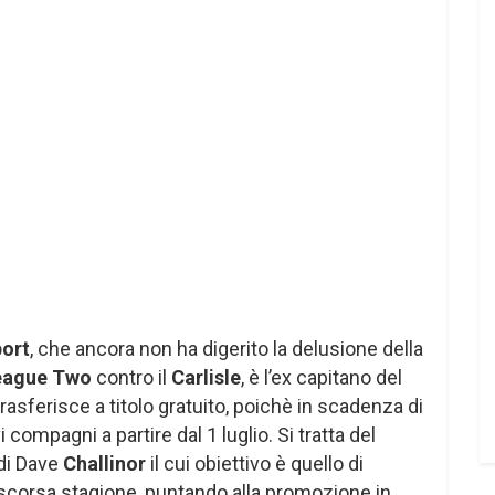
ort
, che ancora non ha digerito la delusione della
eague Two
contro il
Carlisle
, è l’ex capitano del
 trasferisce a titolo gratuito, poichè in scadenza di
i compagni a partire dal 1 luglio. Si tratta del
 di Dave
Challinor
il cui obiettivo è quello di
 scorsa stagione, puntando alla promozione in