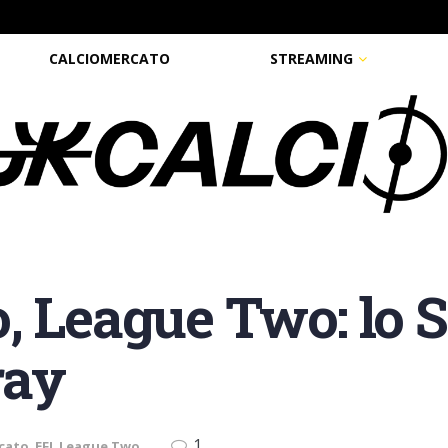
CALCIOMERCATO
STREAMING
, League Two: lo 
ray
1
cato
,
EFL League Two