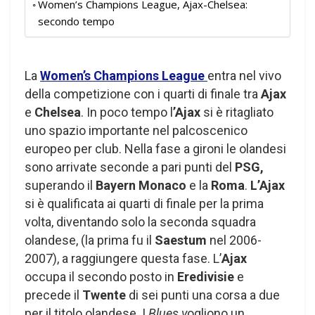
Women’s Champions League, Ajax-Chelsea:
secondo tempo
La
Women’s Champions League
entra nel vivo
della competizione con i quarti di finale tra
Ajax
e
Chelsea
. In poco tempo l
’Ajax
si è ritagliato
uno spazio importante nel palcoscenico
europeo per club. Nella fase a gironi le olandesi
sono arrivate seconde a pari punti del
PSG,
superando il
Bayern Monaco
e la
Roma
.
L’Ajax
si è qualificata ai quarti di finale per la prima
volta, diventando solo la seconda squadra
olandese, (la prima fu il
Saestum
nel 2006-
2007), a raggiungere questa fase. L’
Ajax
occupa il secondo posto in
Eredivisie
e
precede il
Twente
di sei punti una corsa a due
per il titolo olandese. I
Blues v
ogliono un