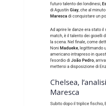
futuro talento dei londinesi,
Es
di Agustín
Giay
, che al minuto
Maresca
di conquistare un pos
Ad aprire le danze era stato il
match, è il talento dei gioielli 
la scena. Nel finale, come dett
Noni
Madueke
, legittimando
americano intrapreso in questo
l’esordio di
João Pedro
, arri
mettersi a disposizione di E
Chelsea, l’analis
Maresca
Subito dopo il triplice fischio