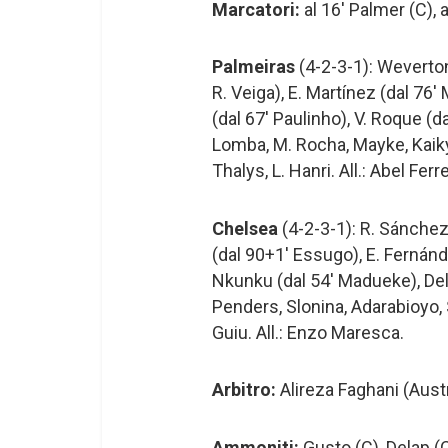
Marcatori:
al 16′ Palmer (C), a
Palmeiras
(4-2-3-1): Weverton,
R. Veiga), E. Martínez (dal 76′
(dal 67′ Paulinho), V. Roque (da
Lomba, M. Rocha, Mayke, Kaiky,
Thalys, L. Hanri. All.: Abel Ferre
Chelsea
(4-2-3-1): R. Sánchez,
(dal 90+1′ Essugo), E. Fernánd
Nkunku (dal 54′ Madueke), Del
Penders, Slonina, Adarabioyo
Guiu. All.: Enzo Maresca.
Arbitro:
Alireza Faghani (Austr
Ammoniti:
Gusto (C), Delap (C)