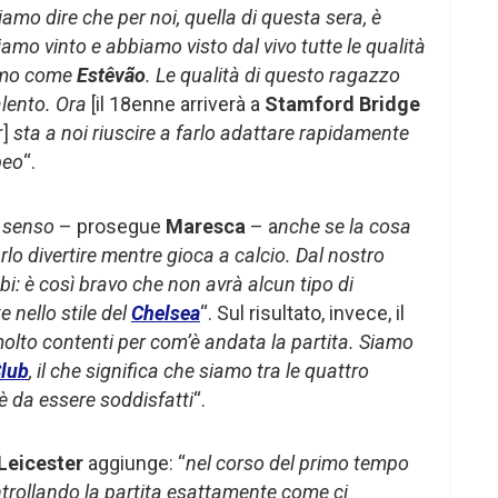
amo dire che per noi, quella di questa sera, è
amo vinto e abbiamo visto dal vivo tutte le qualità
simo come
Estêvão
. Le qualità di questo ragazzo
alento. Ora
[il 18enne arriverà a
Stamford Bridge
r]
sta a noi riuscire a farlo adattare rapidamente
peo
“.
 senso
– prosegue
Maresca
– a
nche se la cosa
rlo divertire mentre gioca a calcio. Dal nostro
bi: è così bravo che non avrà alcun tipo di
 nello stile del
Chelsea
“. Sul risultato, invece, il
olto contenti per com’è andata la partita. Siamo
Club
, il che significa che siamo tra le quattro
è da essere soddisfatti
“.
Leicester
aggiunge: “
nel corso del primo tempo
trollando la partita esattamente come ci