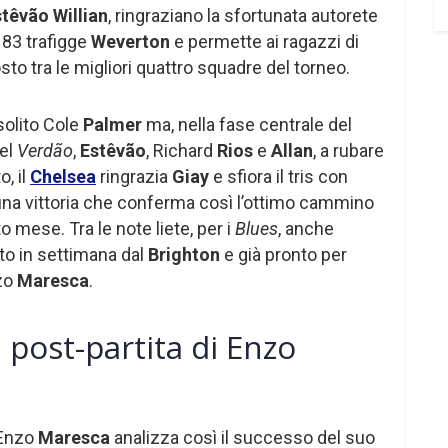
têvão Willian
, ringraziano la sfortunata autorete
 83 trafigge
Weverton
e permette ai ragazzi di
to tra le migliori quattro squadre del torneo.
 solito Cole
Palmer
ma, nella fase centrale del
del
Verdão
,
Estêvão
, Richard
Rios
e
Allan
, a rubare
o, il
Chelsea
ringrazia
Giay
e sfiora il tris con
 una vittoria che conferma così l’ottimo cammino
 mese. Tra le note liete, per i
Blues
, anche
vato in settimana dal
Brighton
e già pronto per
nzo
Maresca
.
i post-partita di Enzo
, Enzo
Maresca
analizza così il successo del suo