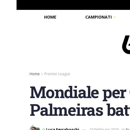
HOME
CAMPIONATI
Home
Premier League
Mondiale per C
Palmeiras bat
di
Luca Ferraboschi
10 Febbraio 2026
in
Pr