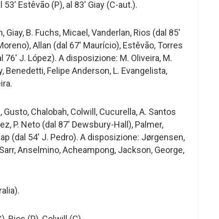
l 53′ Estêvão (P), al 83′ Giay (C-aut.).
 Giay, B. Fuchs, Micael, Vanderlan, Rios (dal 85′
 Moreno), Allan (dal 67′ Maurício), Estêvão, Torres
l 76′ J. López). A disposizione: M. Oliveira, M.
 Benedetti, Felipe Anderson, L. Evangelista,
ira.
 Gusto, Chalobah, Colwill, Cucurella, A. Santos
ez, P. Neto (dal 87′ Dewsbury-Hall), Palmer,
ap (dal 54′ J. Pedro). A disposizione: Jørgensen,
, Sarr, Anselmino, Acheampong, Jackson, George,
alia).
, Rios (P), Colwill (C).