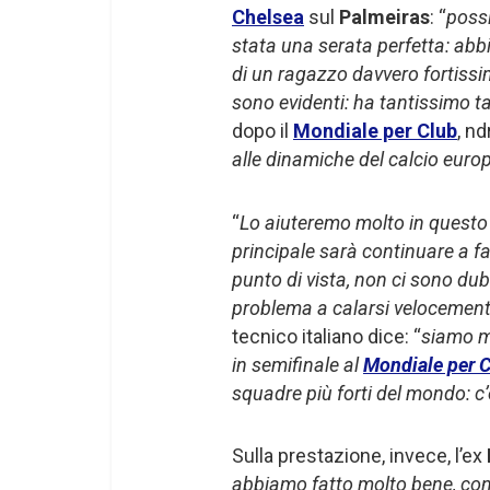
Chelsea
sul
Palmeiras
: “
possi
stata una serata perfetta: abbi
di un ragazzo davvero fortis
sono evidenti: ha tantissimo t
dopo il
Mondiale per Club
, nd
alle dinamiche del calcio euro
“
Lo aiuteremo molto in questo
principale sarà continuare a fa
punto di vista, non ci sono dub
problema a calarsi velocemente
tecnico italiano dice: “
siamo m
in semifinale al
Mondiale per 
squadre più forti del mondo: c’
Sulla prestazione, invece, l’ex
abbiamo fatto molto bene, con