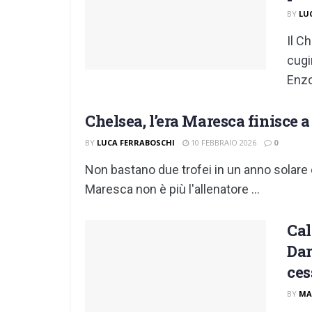
BY
LU
Il C
cugi
Enzo 
Chelsea, l’era Maresca finisce
BY
LUCA FERRABOSCHI
10 FEBBRAIO 2026
0
Non bastano due trofei in un anno solare
Maresca non è più l'allenatore ...
Cal
Dar
ces
BY
MA