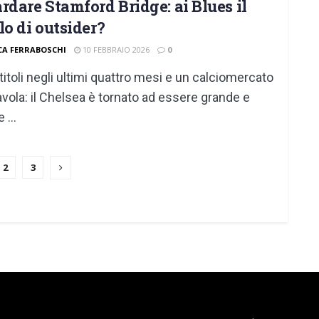
rdare Stamford Bridge: ai Blues il
lo di outsider?
CA FERRABOSCHI
10 FEBBRAIO 2026
0
titoli negli ultimi quattro mesi e un calciomercato
avola: il Chelsea è tornato ad essere grande e
 ...
2
3