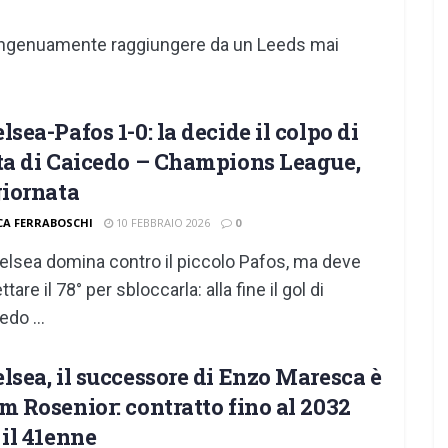
to ingenuamente raggiungere da un Leeds mai
lsea-Pafos 1-0: la decide il colpo di
ta di Caicedo – Champions League,
giornata
CA FERRABOSCHI
10 FEBBRAIO 2026
0
helsea domina contro il piccolo Pafos, ma deve
tare il 78° per sbloccarla: alla fine il gol di
edo ...
lsea, il successore di Enzo Maresca è
m Rosenior: contratto fino al 2032
 il 41enne