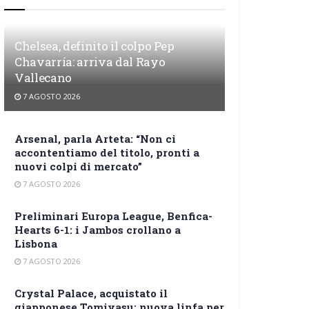
Chelsea, definito il colpo Pep
Chavarría: arriva dal Rayo
Vallecano
7 AGOSTO 2026
Arsenal, parla Arteta: “Non ci
accontentiamo del titolo, pronti a
nuovi colpi di mercato”
7 AGOSTO 2026
Preliminari Europa League, Benfica-
Hearts 6-1: i Jambos crollano a
Lisbona
7 AGOSTO 2026
Crystal Palace, acquistato il
giapponese Tomiyasu: nuova linfa per