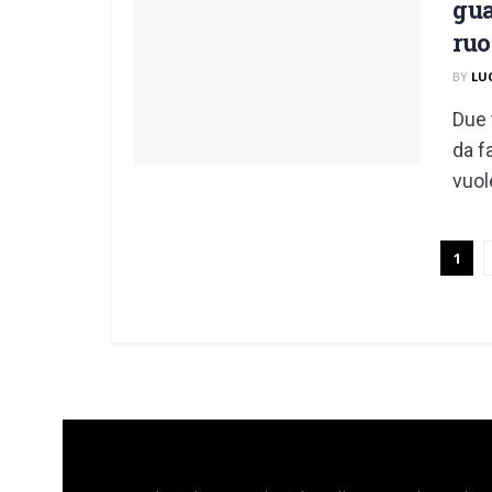
gua
ruo
BY
LU
Due 
da f
vuole
1