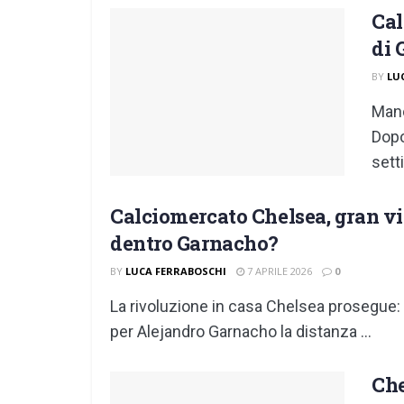
Cal
di 
BY
LU
Mano
Dopo
sett
Calciomercato Chelsea, gran vi
dentro Garnacho?
BY
LUCA FERRABOSCHI
7 APRILE 2026
0
La rivoluzione in casa Chelsea prosegue: 
per Alejandro Garnacho la distanza ...
Che