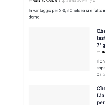
BY
CRISTIANO COMELLI
10 FEBBRAIO 2026
0
In vantaggio per 2-0, il Chelsea si è fat
domo.
Che
tes
7° 
BY
LU
Il C
aspet
Caic
Che
Lia
per