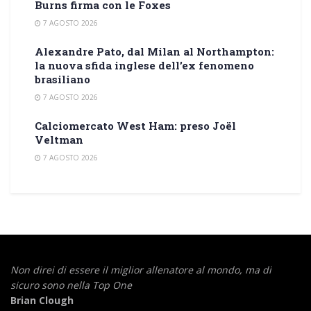
Burns firma con le Foxes
7 AGOSTO 2026
Alexandre Pato, dal Milan al Northampton:
la nuova sfida inglese dell’ex fenomeno
brasiliano
7 AGOSTO 2026
Calciomercato West Ham: preso Joël
Veltman
7 AGOSTO 2026
Non direi di essere il miglior allenatore al mondo,
ma di
sicuro sono nella Top One
Brian Clough