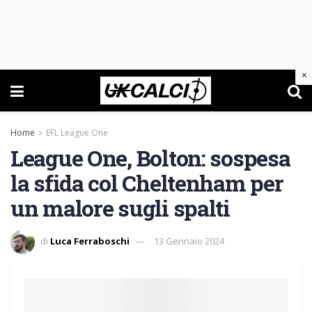
×
Home
EFL League One
League One, Bolton: sospesa
la sfida col Cheltenham per
un malore sugli spalti
di
Luca Ferraboschi
13 Gennaio 2024