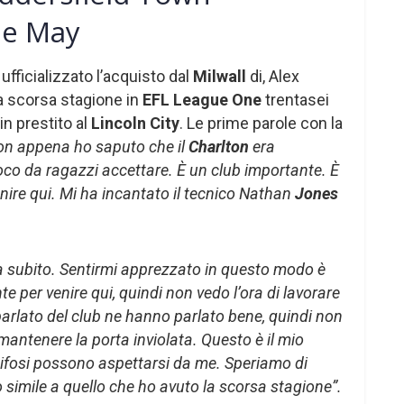
fie May
ufficializzato l’acquisto dal
Milwall
di, Alex
la scorsa stagione in
EFL League One
trentasei
n prestito al
Lincoln City
. Le prime parole con la
on appena ho saputo che il
Charlton
era
oco da ragazzi accettare. È un club importante. È
nire qui. Mi ha incantato il tecnico Nathan
Jones
a subito. Sentirmi apprezzato in questo modo è
 per venire qui, quindi non vedo l’ora di lavorare
o parlato del club ne hanno parlato bene, quindi non
mantenere la porta inviolata. Questo è il mio
i tifosi possono aspettarsi da me. Speriamo di
 simile a quello che ho avuto la scorsa stagione”.