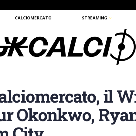
CALCIOMERCATO
STREAMING
alciomercato, il
hur Okonkwo, Ryan
m City