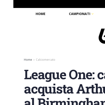
HOME
CAMPIONATI
Home
Calciomercato
League One: c
acquista Art
al Birmingha