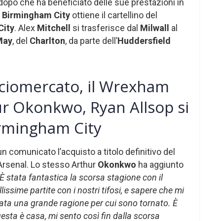
opo che ha beneficiato delle sue prestazioni in
l
Birmingham City
ottiene il cartellino del
City
. Alex
Mitchell
si trasferisce dal
Milwall
al
May
, del
Charlton
, da parte dell’
Huddersfield
ciomercato, il Wrexham
hur Okonkwo, Ryan Allsop si
irmingham City
 comunicato l’acquisto a titolo definitivo del
Arsenal. Lo stesso Arthur
Okonkwo
ha aggiunto
È stata fantastica la scorsa stagione con il
issime partite con i nostri tifosi, e sapere che mi
stata una grande ragione per cui sono tornato. È
esta è casa, mi sento così fin dalla scorsa