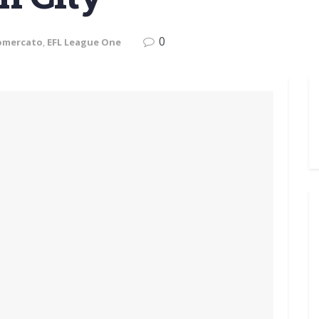
0
iomercato
,
EFL League One