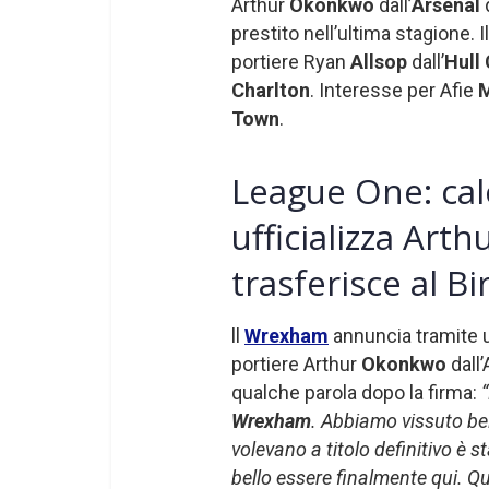
Arthur
Okonkwo
dall’
Arsenal
d
prestito nell’ultima stagione. I
portiere Ryan
Allsop
dall’
Hull 
Charlton
. Interesse per Afie
Town
.
League One: cal
ufficializza Art
trasferisce al B
ll
Wrexham
annuncia tramite un
portiere Arthur
Okonkwo
dall’
qualche parola dopo la firma:
“
Wrexham
. Abbiamo vissuto bell
volevano a titolo definitivo è 
bello essere finalmente qui. Qu