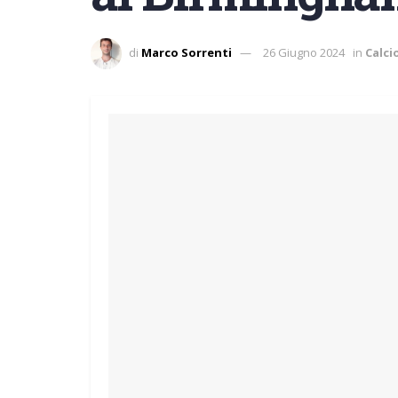
di
Marco Sorrenti
26 Giugno 2024
in
Calc