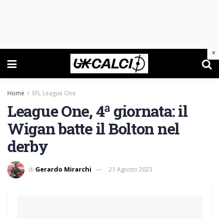
×
Home
EFL League One
League One, 4ª giornata: il
Wigan batte il Bolton nel
derby
di
Gerardo Mirarchi
21 Agosto 2023