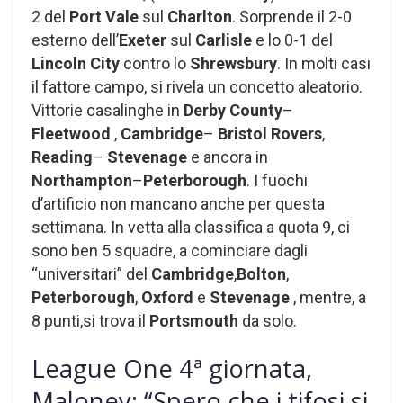
2 del
Port Vale
sul
Charlton
. Sorprende il 2-0
esterno dell’
Exeter
sul
Carlisle
e lo 0-1 del
Lincoln City
contro lo
Shrewsbury
. In molti casi
il fattore campo, si rivela un concetto aleatorio.
Vittorie casalinghe in
Derby County
–
Fleetwood
,
Cambridge
–
Bristol Rovers
,
Reading
–
Stevenage
e ancora in
Northampton
–
Peterborough
. I fuochi
d’artificio non mancano anche per questa
settimana. In vetta alla classifica a quota 9, ci
sono ben 5 squadre, a cominciare dagli
“universitari” del
Cambridge
,
Bolton
,
Peterborough
,
Oxford
e
Stevenage
, mentre, a
8 punti,si trova il
Portsmouth
da solo.
League One 4ª giornata,
Maloney: “Spero che i tifosi si