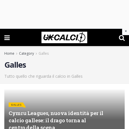
×
Home
Category
Galles
Galles
Tutto quello che riguarda il calcio in Galles
GALLES
Cymru Leagues, nuova identità per il
calcio gallese: il drago torna al
centro della scena