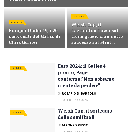
GALLES
GALLES
Welsh Cup, il
Europei Under 19, i 20
Caernarfon Town sul
convocati del Galles di
trono grazie a un netto
Chris Gunter
successo sul Flint
Town
Euro 2024: il Galles è
GALLES
pronto, Page
conferma:”Non abbiamo
niente da perdere”
BY
ROSARIO DI BARTOLO
10 FEBBRAIO 2026
Welsh Cup: il sorteggio
GALLES
delle semifinali
BY
ALFONSO RUSSO
10 FEBBRAIO 2026