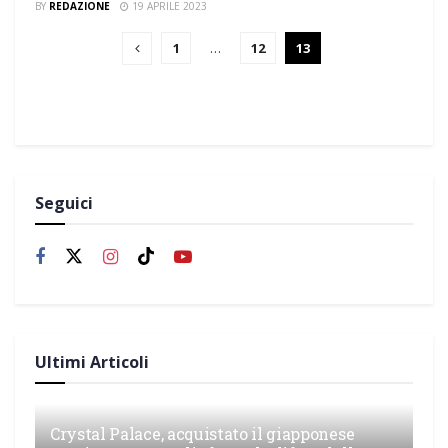
BY
REDAZIONE
19 APRILE 2023
1
…
12
13
Seguici
Ultimi Articoli
Crystal Palace, acquistato il giapponese