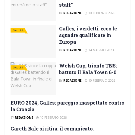
staff”
BY
REDAZIONE
10 FEBBRAIO 2026
Galles, i verdetti: ecco le
GALLES
squadre qualificate in
Europa
BY
REDAZIONE
14 MAGGIO 2023
Welsh Cup, trionfo TNS:
GALLES
battuto il Bala Town 6-0
BY
REDAZIONE
10 FEBBRAIO 2026
EURO 2024, Galles: pareggio inaspettato contro
GALLES
la Croazia
BY
REDAZIONE
10 FEBBRAIO 2026
Gareth Bale si ritira: il comunicato.
GALLES