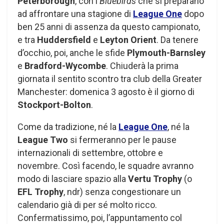
Peterborough
, con i
Bluebirds
che si preparano
ad affrontare una stagione di
League One
dopo
ben 25 anni di assenza da questo campionato,
e tra
Huddersfield
e
Leyton Orient
. Da tenere
d’occhio, poi, anche le sfide
Plymouth-Barnsley
e
Bradford-Wycombe
. Chiuderà la prima
giornata il sentito scontro tra club della Greater
Manchester: domenica 3 agosto è il giorno di
Stockport-Bolton
.
Come da tradizione, né la
League One
, né la
League Two
si fermeranno per le pause
internazionali di settembre, ottobre e
novembre. Così facendo, le squadre avranno
modo di lasciare spazio alla
Vertu Trophy
(o
EFL Trophy
, ndr) senza congestionare un
calendario già di per sé molto ricco.
Confermatissimo, poi, l’appuntamento col