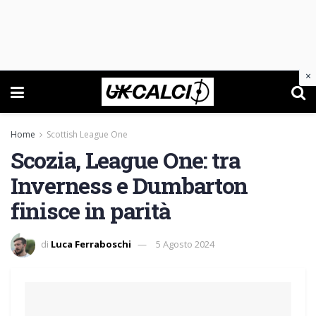
×
Home
Scottish League One
Scozia, League One: tra
Inverness e Dumbarton
finisce in parità
di
Luca Ferraboschi
5 Agosto 2024