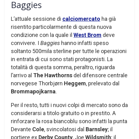
Baggies
L’attuale sessione di
calciomercato
ha già
risentito particolarmente di questa nuova
condizione con la quale il
West Brom
deve
convivere. I
Baggies
hanno infatti speso
soltanto 500mila sterline per tutte le operazioni
in entrata di cui sono stati protagonisti. La
totalità di questa somma, peraltro, riguarda
l’arrivo al
The Hawthorns
del difensore centrale
norvegese Thorbjørn
Heggem
, prelevato dal
Brommapojkarna
.
Per il resto, tutti i nuovi colpi di mercato sono da
considerarsi a titolo gratuito o in prestito. A
rinforzare la rosa biancoblu sono infatti la punta
Devante
Cole
, svincolatosi dal
Barnsley
; il
portiere ex
Derby County
, Joe
Wildsmith
; il