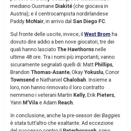
mediano Ousmane
Diakité
(che giocava in
Austria); e il centrocampista nordirlandese
Paddy
McNair
, in arrivo dal
San Diego FC
.
Sul fronte delle uscite, invece, il
West Brom
ha
dovuto dire addio a ben nove giocatori, tre dei
quali hanno lasciato
The Hawthorns
nelle
ultime 48 ore. Tra i nomi più importanti, vanno
sicuramente segnalati quelli di: Matt
Phillips
,
Brandon
Thomas-Asante
, Okay
Yokuslu
, Conor
Townsend
e Nathaniel
Chalobah
. Insieme a
loro, non hanno rinnovato il loro contratto
nemmeno i veterani Martin
Kelly
, Erik
Pieters
,
Yann
M’Vila
e Adam
Reach
.
In conclusione, anche la
pre-season
dei
Baggies
è stata tutt’altro che esaltante. Ad eccezione
del successo contro il
Peterborough
, sono