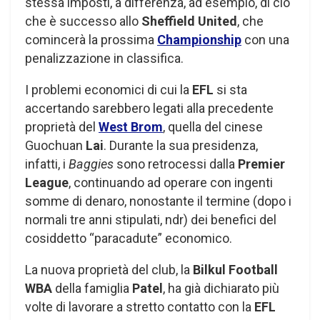
stessa imposti, a differenza, ad esempio, di ciò
che è successo allo
Sheffield United
, che
comincerà la prossima
Championship
con una
penalizzazione in classifica.
I problemi economici di cui la
EFL
si sta
accertando sarebbero legati alla precedente
proprietà del
West Brom
, quella del cinese
Guochuan
Lai
. Durante la sua presidenza,
infatti, i
Baggies
sono retrocessi dalla
Premier
League
, continuando ad operare con ingenti
somme di denaro, nonostante il termine (dopo i
normali tre anni stipulati, ndr) dei benefici del
cosiddetto “paracadute” economico.
La nuova proprietà del club, la
Bilkul Football
WBA
della famiglia
Patel
, ha già dichiarato più
volte di lavorare a stretto contatto con la
EFL