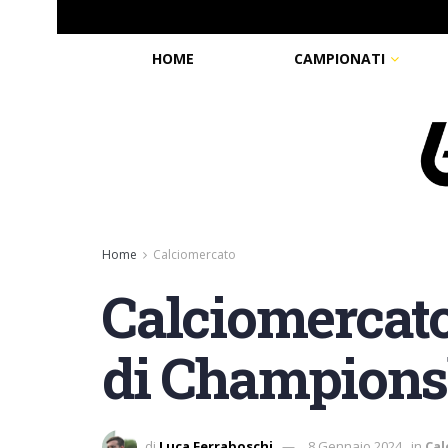
HOME
CAMPIONATI
Home
Calciomercato
Calciomercato:
di Champions
di
Luca Ferraboschi
8 Gennaio 2024
in
Cal