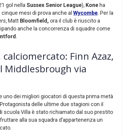
21 gol nella
Sussex Senior League
),
Kone
ha
re cinque mesi di prova anche al
Wycombe
. Per la
ers
, Matt
Bloomfield,
ora il club è riuscito a
icipando anche la concorrenza di squadre come
ntford
.
 calciomercato: Finn Azaz,
 al Middlesbrough via
 uno dei migliori giocatori di questa prima metà
 Protagonista delle ultime due stagioni con il
a di scuola Villa è stato richiamato dal suo prestito
 fruttare alla sua squadra d’appartenenza un
cato.