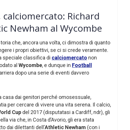
, calciomercato: Richard
letic Newham al Wycombe
toria che, ancora una volta, ci dimostra di quanto
ungere i propri obiettivi, se ci si crede veramente.
a speciale classifica di
calciomercato
non
rodato al
Wycombe
, e dunque in
Football
 carriera dopo una serie di eventi davvero
a casa dai genitori perché omosessuale,
atia per cercare di vivere una vita serena. Il calcio,
orld Cup
del 2017 (disputatasi a Cardiff, ndr), gli
a via che, in Costa d’Avorio, gli era stata
 dai dilettanti dell’
Athletic Newham
(con i