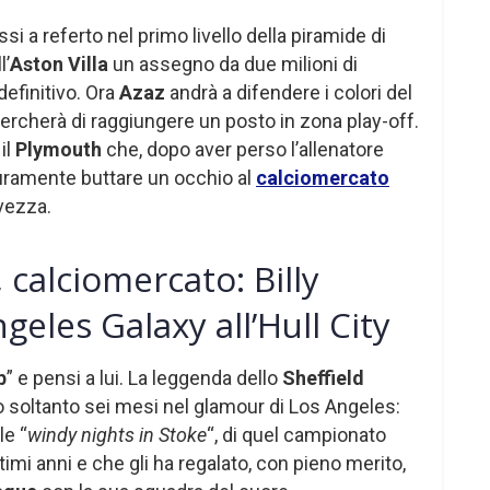
si a referto nel primo livello della piramide di
l’
Aston Villa
un assegno da due milioni di
 definitivo. Ora
Azaz
andrà a difendere i colori del
 cercherà di raggiungere un posto in zona play-off.
il
Plymouth
che, dopo aver perso l’allenatore
uramente buttare un occhio al
calciomercato
lvezza.
 calciomercato: Billy
geles Galaxy all’Hull City
p
” e pensi a lui. La leggenda dello
Sheffield
to soltanto sei mesi nel glamour di Los Angeles:
le “
windy nights in Stoke
“, di quel campionato
timi anni e che gli ha regalato, con pieno merito,