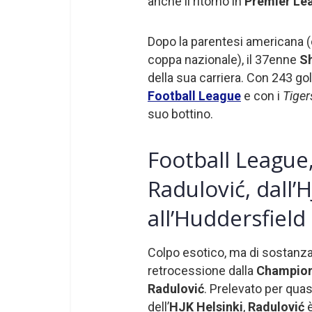
anche il ritorno in
Premier Le
Dopo la parentesi americana (
coppa nazionale), il 37enne
S
della sua carriera. Con 243 gol 
Football League
e con i
Tige
suo bottino.
Football League
Radulović, dall’
all’Huddersfiel
Colpo esotico, ma di sostanza,
retrocessione dalla
Champion
Radulović
. Prelevato per quas
dell’
HJK Helsinki
,
Radulović
è