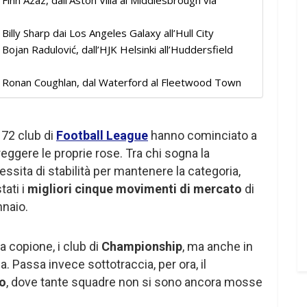
Finn Azaz, dall’Aston Villa al Middlesbrough via
Billy Sharp dai Los Angeles Galaxy all’Hull City
Bojan Radulović, dall’HJK Helsinki all’Huddersfield
: Ronan Coughlan, dal Waterford al Fleetwood Town
 72 club di
Football League
hanno cominciato a
eggere le proprie rose. Tra chi sogna la
ssita di stabilità per mantenere la categoria,
tati i
migliori cinque movimenti di mercato
di
nnaio.
a copione, i club di
Championship
, ma anche in
a. Passa invece sottotraccia, per ora, il
o
, dove tante squadre non si sono ancora mosse