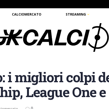
CALCIOMERCATO
STREAMING
 i migliori colpi 
hip, League One 
0
ciomercato