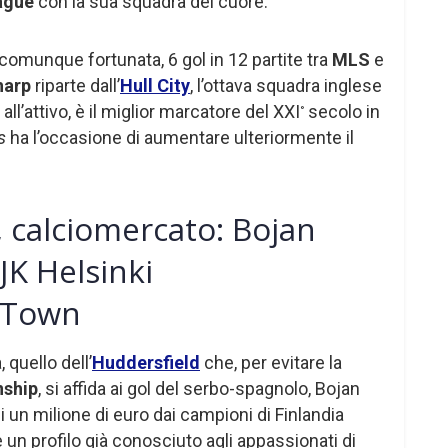
ague
con la sua squadra del cuore.
comunque fortunata, 6 gol in 12 partite tra
MLS
e
harp
riparte dall’
Hull City
, l’ottava squadra inglese
all’attivo, è il miglior marcatore del XXI
secolo in
°
rs
ha l’occasione di aumentare ulteriormente il
, calciomercato: Bojan
HJK Helsinki
d Town
 quello dell’
Huddersfield
che, per evitare la
ship
, si affida ai gol del serbo-spagnolo, Bojan
i un milione di euro dai campioni di Finlandia
 un profilo già conosciuto agli appassionati di