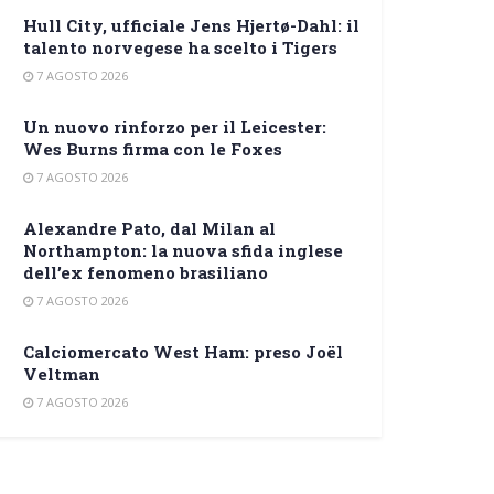
Hull City, ufficiale Jens Hjertø-Dahl: il
talento norvegese ha scelto i Tigers
7 AGOSTO 2026
Un nuovo rinforzo per il Leicester:
Wes Burns firma con le Foxes
7 AGOSTO 2026
Alexandre Pato, dal Milan al
Northampton: la nuova sfida inglese
dell’ex fenomeno brasiliano
7 AGOSTO 2026
Calciomercato West Ham: preso Joël
Veltman
7 AGOSTO 2026