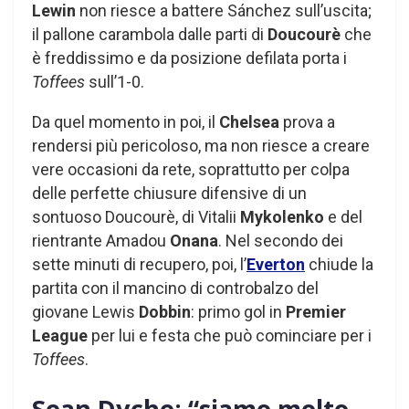
Lewin
non riesce a battere Sánchez sull’uscita;
il pallone carambola dalle parti di
Doucourè
che
è freddissimo e da posizione defilata porta i
Toffees
sull’1-0.
Da quel momento in poi, il
Chelsea
prova a
rendersi più pericoloso, ma non riesce a creare
vere occasioni da rete, soprattutto per colpa
delle perfette chiusure difensive di un
sontuoso Doucourè, di Vitalii
Mykolenko
e del
rientrante Amadou
Onana
. Nel secondo dei
sette minuti di recupero, poi, l’
Everton
chiude la
partita con il mancino di controbalzo del
giovane Lewis
Dobbin
: primo gol in
Premier
League
per lui e festa che può cominciare per i
Toffees
.
Sean Dyche: “siamo molto