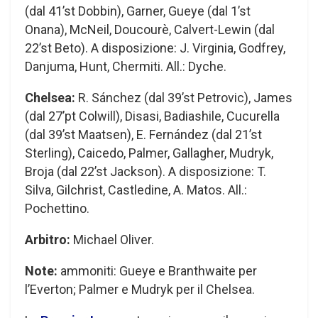
(dal 41’st Dobbin), Garner, Gueye (dal 1’st
Onana), McNeil, Doucourè, Calvert-Lewin (dal
22’st Beto). A disposizione: J. Virginia, Godfrey,
Danjuma, Hunt, Chermiti. All.: Dyche.
Chelsea:
R. Sánchez (dal 39’st Petrovic), James
(dal 27’pt Colwill), Disasi, Badiashile, Cucurella
(dal 39’st Maatsen), E. Fernández (dal 21’st
Sterling), Caicedo, Palmer, Gallagher, Mudryk,
Broja (dal 22’st Jackson). A disposizione: T.
Silva, Gilchrist, Castledine, A. Matos. All.:
Pochettino.
Arbitro:
Michael Oliver.
Note:
ammoniti: Gueye e Branthwaite per
l’Everton; Palmer e Mudryk per il Chelsea.