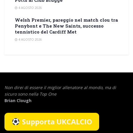
Potts al Club Brugge
4 AGOSTO 2026
Welsh Premier, pareggio nel match clou tra
Penybont e The New Saints, successo
tennistico del Cardiff Met
4 AGOSTO 2026
Non direi di essere il miglior allenatore al mondo,
ma di
sicuro sono nella Top One
Brian Clough
Supporta UKCALCIO