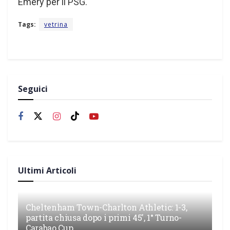
Emery per il PSG.
Tags:
vetrina
Seguici
Ultimi Articoli
Cheltenham Town-Charlton Athletic: 1-3,
partita chiusa dopo i primi 45′, 1° Turno-
Carabao Cup