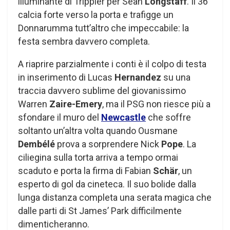
illuminante di Trippier per Sean
Longstaff
. Il 36
calcia forte verso la porta e trafigge un
Donnarumma tutt’altro che impeccabile: la
festa sembra davvero completa.
A riaprire parzialmente i conti è il colpo di testa
in inserimento di Lucas
Hernandez
su una
traccia davvero sublime del giovanissimo
Warren
Zaire-Emery
, ma il PSG non riesce più a
sfondare il muro del
Newcastle
che soffre
soltanto un’altra volta quando Ousmane
Dembélé
prova a sorprendere Nick
Pope
. La
ciliegina sulla torta arriva a tempo ormai
scaduto e porta la firma di Fabian
Schär
, un
esperto di gol da cineteca. Il suo bolide dalla
lunga distanza completa una serata magica che
dalle parti di St James’ Park difficilmente
dimenticheranno.