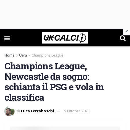
×
Home
Uefa
Champions League
Champions League,
Newcastle da sogno:
schianta il PSG e vola in
classifica
di
Luca Ferraboschi
5 Ottobre 2023