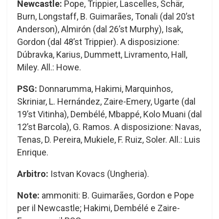
Newcastle:
Pope, Trippier, Lascelles, Schär,
Burn, Longstaff, B. Guimarães, Tonali (dal 20’st
Anderson), Almirón (dal 26’st Murphy), Isak,
Gordon (dal 48’st Trippier). A disposizione:
Dúbravka, Karius, Dummett, Livramento, Hall,
Miley. All.: Howe.
PSG:
Donnarumma, Hakimi, Marquinhos,
Skriniar, L. Hernández, Zaire-Emery, Ugarte (dal
19’st Vitinha), Dembélé, Mbappé, Kolo Muani (dal
12’st Barcola), G. Ramos. A disposizione: Navas,
Tenas, D. Pereira, Mukiele, F. Ruiz, Soler. All.: Luis
Enrique.
Arbitro:
Istvan Kovacs (Ungheria).
Note:
ammoniti: B. Guimarães, Gordon e Pope
per il Newcastle; Hakimi, Dembélé e Zaire-