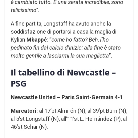
è cambiato tutto. È una serata incredibile, sono
felicissimo
”.
A fine partita, Longstaff ha avuto anche la
soddisfazione di portarsi a casa la maglia di
Kylian
Mbappé
: “
come ho fatto? Beh, l’ho
pedinato fin dal calcio d’inizio: alla fine è stato
molto gentile a lasciarmi la sua maglietta
”.
Il tabellino di Newcastle –
PSG
Newcastle United – Paris Saint-Germain 4-1
Marcatori:
al 17’pt Almirón (N), al 39’pt Burn (N),
al 5’st Longstaff (N), all’11’st L. Hernández (P), al
46’st Schär (N).