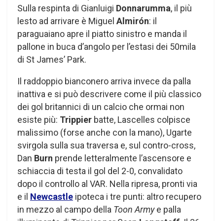
Sulla respinta di Gianluigi
Donnarumma
, il più
lesto ad arrivare è Miguel
Almirón
: il
paraguaiano apre il piatto sinistro e manda il
pallone in buca d’angolo per l’estasi dei 50mila
di St James’ Park.
Il raddoppio bianconero arriva invece da palla
inattiva e si può descrivere come il più classico
dei gol britannici di un calcio che ormai non
esiste più:
Trippier
batte, Lascelles colpisce
malissimo (forse anche con la mano), Ugarte
svirgola sulla sua traversa e, sul contro-cross,
Dan
Burn
prende letteralmente l’ascensore e
schiaccia di testa il gol del 2-0, convalidato
dopo il controllo al VAR. Nella ripresa, pronti via
e il
Newcastle
ipoteca i tre punti: altro recupero
in mezzo al campo della
Toon Army
e palla