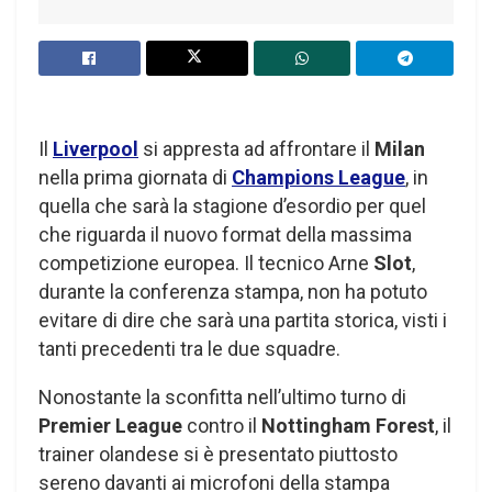
Il
Liverpool
si appresta ad affrontare il
Milan
nella prima giornata di
Champions League
, in
quella che sarà la stagione d’esordio per quel
che riguarda il nuovo format della massima
competizione europea. Il tecnico Arne
Slot
,
durante la conferenza stampa, non ha potuto
evitare di dire che sarà una partita storica, visti i
tanti precedenti tra le due squadre.
Nonostante la sconfitta nell’ultimo turno di
Premier League
contro il
Nottingham Forest
, il
trainer olandese si è presentato piuttosto
sereno davanti ai microfoni della stampa