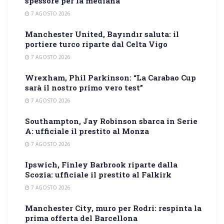
spessore per la mediana
7 AGOSTO 2026
Manchester United, Bayındır saluta: il
portiere turco riparte dal Celta Vigo
7 AGOSTO 2026
Wrexham, Phil Parkinson: “La Carabao Cup
sarà il nostro primo vero test”
7 AGOSTO 2026
Southampton, Jay Robinson sbarca in Serie
A: ufficiale il prestito al Monza
7 AGOSTO 2026
Ipswich, Finley Barbrook riparte dalla
Scozia: ufficiale il prestito al Falkirk
7 AGOSTO 2026
Manchester City, muro per Rodri: respinta la
prima offerta del Barcellona