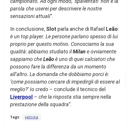
campionato. Ad ogni modo,
‘
spaventati
‘
non è la
parola che userei per descrivere le nostre
sensazioni attuali
“.
In conclusione,
Slot
parla anche di Rafael
Leão
:
è un top player. Le persone parlano spesso di lui
proprio per questo motivo. Conosciamo la sua
qualità: abbiamo studiato il
Milan
e ovviamente
sappiamo che
Leão
è uno di quei calciatori che
possono fare la differenza da un momento
all’altro. La domanda che dobbiamo porci è:
‘come possiamo cercare di impedirgli di essere al
meglio?’ Io credo
– conclude il tecnico del
Liverpool
–
che la risposta stia sempre nella
prestazione della squadra”
.
Tags:
vetrina