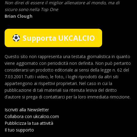
Non direi di essere il miglior allenatore al mondo,
ma di
sicuro sono nella Top One
Brian Clough
Supporta UKCALCIO
Questo sito non rappresenta una testata giornalistica in quanto
viene aggiornato con periodicità non definita. Non può pertanto
considerarsi un prodotto editoriale ai sensi della legge n. 62 del
7.03.2001.Tutti i video, le foto, i loghi riprodotti da altri siti
appartengono ai rispettivi proprietari. Nel caso in cui la
pubblicazione di tali materiali sia ritenuta lesiva del diritto
d’autore si prega di contattarci per la loro immediata rimozione.
Iscriviti alla Newsletter
Collabora con ukcalcio.com
Pubblicizza la tua attività
Il tuo supporto