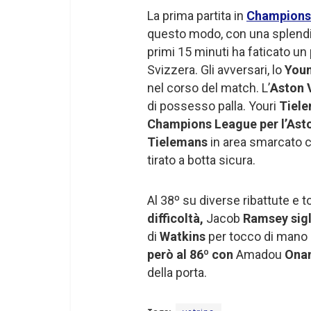
La prima partita in
Champions
questo modo, con una splendida 
primi 15 minuti ha faticato un
Svizzera. Gli avversari, lo
You
nel corso del match. L’
Aston V
di possesso palla. Youri
Tiele
Champions League per l’Asto
Tielemans
in area smarcato c
tirato a botta sicura.
Al 38º su diverse ribattute e t
difficoltà,
Jacob
Ramsey sigla
di
Watkins
per tocco di mano c
però al 86º con
Amadou
Ona
della porta.