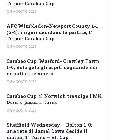
Turno- Carabao Cup
8 AGOSTO 2026
AFC Wimbledon-Newport County 1-1
(5-4): i rigori decidono la partita, 1°
Turno- Carabao Cup
8 AGOSTO 2026
Carabao Cup, Watford- Crawley Town
1-0, Bola gela gli ospiti segnando nei
minuti di recupero
8 AGOSTO 2026
Carabao Cup: il Norwich travolge l’MK
Dons e passa il turno
8 AGOSTO 2026
Sheffield Wednesday – Bolton 1-0:
una rete di Jamal Lowe decide il
match, 1° Turno – Efl Cup