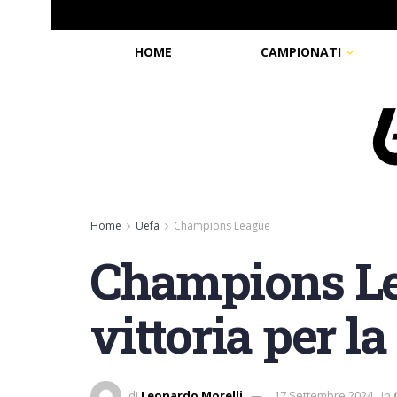
HOME
CAMPIONATI
Home
Uefa
Champions League
Champions Lea
vittoria per la
di
Leonardo Morelli
17 Settembre 2024
in