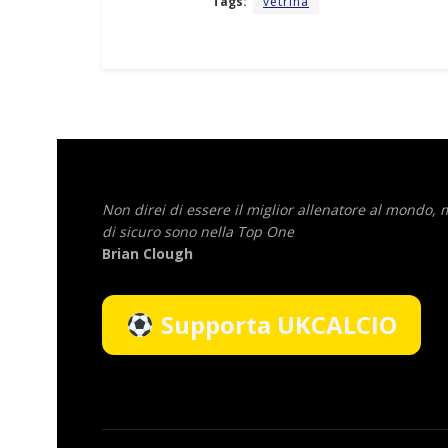
Tags:
vetrina
Non direi di essere il miglior allenatore al mondo,
di sicuro sono nella Top One
Brian Clough
Supporta UKCALCIO