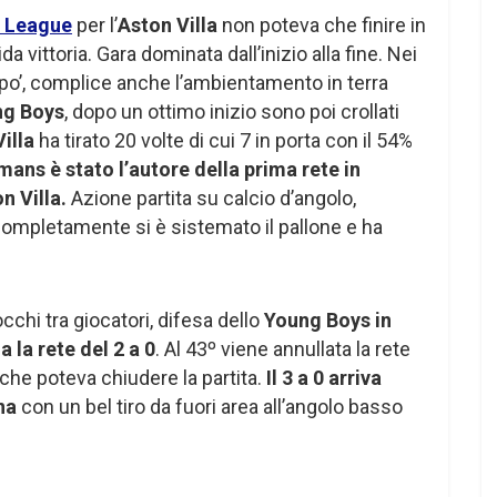
 League
per l’
Aston Villa
non poteva che finire in
vittoria. Gara dominata dall’inizio alla fine. Nei
 po’, complice anche l’ambientamento in terra
ng Boys
, dopo un ottimo inizio sono poi crollati
illa
ha tirato 20 volte di cui 7 in porta con il 54%
mans è stato l’autore della prima rete in
n Villa.
Azione partita su calcio d’angolo,
ompletamente si è sistemato il pallone e ha
occhi tra giocatori, difesa dello
Young Boys in
 la rete del 2 a 0
. Al 43º viene annullata la rete
he poteva chiudere la partita.
Il 3 a 0 arriva
na
con un bel tiro da fuori area all’angolo basso