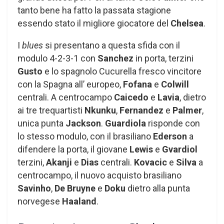
tanto bene ha fatto la passata stagione
essendo stato il migliore giocatore del
Chelsea
.
I
blues
si presentano a questa sfida con il
modulo 4-2-3-1 con
Sanchez
in porta, terzini
Gusto
e lo spagnolo Cucurella fresco vincitore
con la Spagna all’ europeo,
Fofana
e
Colwill
centrali. A centrocampo
Caicedo
e
Lavia
, dietro
ai tre trequartisti
Nkunku
,
Fernandez
e
Palmer
,
unica punta
Jackson
.
Guardiola
risponde con
lo stesso modulo, con il brasiliano
Ederson
a
difendere la porta, il giovane
Lewis
e
Gvardiol
terzini,
Akanji
e
Dias
centrali.
Kovacic
e
Silva
a
centrocampo, il nuovo acquisto brasiliano
Savinho
,
De Bruyne
e
Doku
dietro alla punta
norvegese
Haaland
.