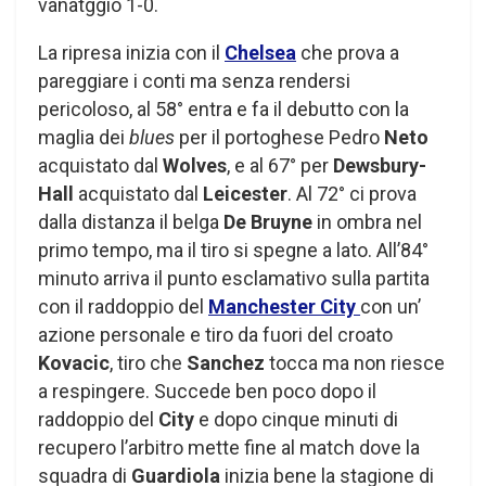
vanatggio 1-0.
La ripresa inizia con il
Chelsea
che prova a
pareggiare i conti ma senza rendersi
pericoloso, al 58° entra e fa il debutto con la
maglia dei
blues
per il portoghese Pedro
Neto
acquistato dal
Wolves
, e al 67° per
Dewsbury-
Hall
acquistato dal
Leicester
. Al 72° ci prova
dalla distanza il belga
De Bruyne
in ombra nel
primo tempo, ma il tiro si spegne a lato. All’84°
minuto arriva il punto esclamativo sulla partita
con il raddoppio del
Manchester City
con un’
azione personale e tiro da fuori del croato
Kovacic
, tiro che
Sanchez
tocca ma non riesce
a respingere. Succede ben poco dopo il
raddoppio del
City
e dopo cinque minuti di
recupero l’arbitro mette fine al match dove la
squadra di
Guardiola
inizia bene la stagione di