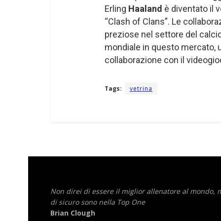
Erling
Haaland
è diventato il 
“Clash of Clans”. Le collabor
preziose nel settore del calcio
mondiale in questo mercato, u
collaborazione con il videogio
Tags:
vetrina
Non direi di essere il miglior allenatore al mondo,
di sicuro sono nella Top One
Brian Clough