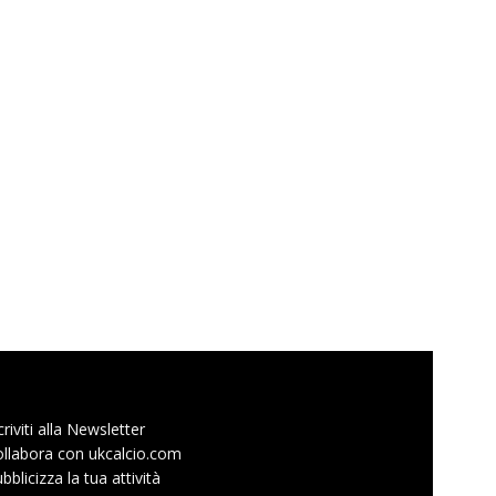
criviti alla Newsletter
llabora con ukcalcio.com
bblicizza la tua attività