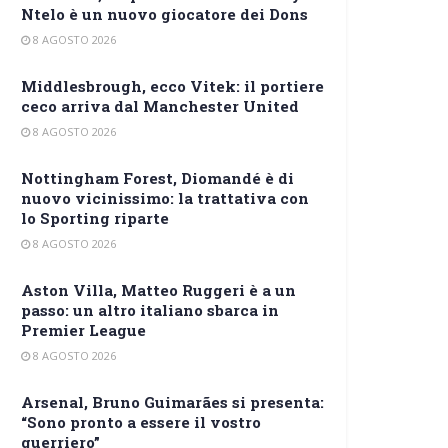
Ntelo è un nuovo giocatore dei Dons
8 AGOSTO 2026
Middlesbrough, ecco Vitek: il portiere
ceco arriva dal Manchester United
8 AGOSTO 2026
Nottingham Forest, Diomandé è di
nuovo vicinissimo: la trattativa con
lo Sporting riparte
8 AGOSTO 2026
Aston Villa, Matteo Ruggeri è a un
passo: un altro italiano sbarca in
Premier League
8 AGOSTO 2026
Arsenal, Bruno Guimarães si presenta:
“Sono pronto a essere il vostro
guerriero”