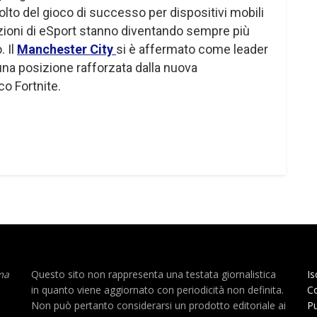
volto del gioco di successo per dispositivi mobili
azioni di eSport stanno diventando sempre più
. Il
Manchester City
si è affermato come leader
na posizione rafforzata dalla nuova
co Fortnite.
ma
Questo sito non rappresenta una testata giornalistica
Is
in quanto viene aggiornato con periodicità non definita.
Co
Non può pertanto considerarsi un prodotto editoriale ai
Pu