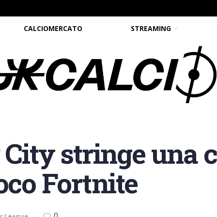
CALCIOMERCATO
STREAMING
 City stringe una 
oco Fortnite
0
r League