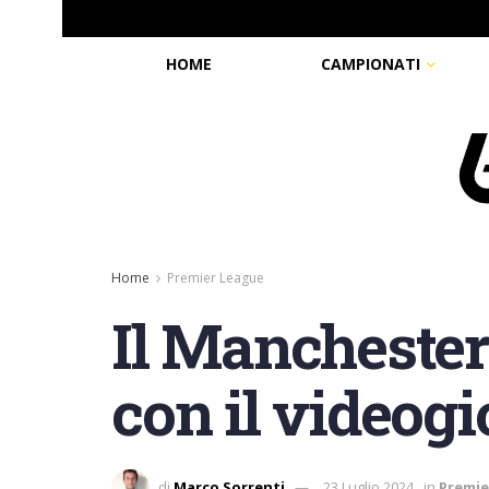
HOME
CAMPIONATI
Home
Premier League
Il Manchester
con il videogi
di
Marco Sorrenti
23 Luglio 2024
in
Premie