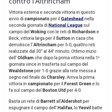
contro l’Altrincham
Vittoria esterna e seconda vittoria in questo
avvio di
campionato
per il
Gateshead
nella
seconda giornata di
National League
sul
campo del
Woking
con le reti di
Richardson
e
Beck, vittoria larga per il
Sutton
in casa che
demolisce l’
Altrincham
per 5-0, quattro reti
realizzate dal 30° al 44° minuto. Ottimo inizio
dell’
Oldham
che dopo la prima vittoria nella 1
a
giornata vince in trasferta sul campo del
Wealdstone
per 1-0 grazie alla rete messa a
segno nel finale da
Charsley
. Arriva la prima
vittoria in
campionato
per il
Forest Green
e lo
fa sul campo del
Boston Utd
per 4-0.
Basta un rete di
Barrett
all’
Aldershot
per
espugnare il campo dell’
Halifax
, lo
Yeovil
batte