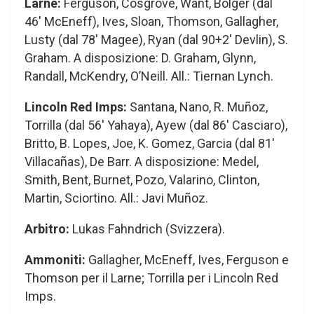
Larne:
Ferguson, Cosgrove, Want, Bolger (dal
46′ McEneff), Ives, Sloan, Thomson, Gallagher,
Lusty (dal 78′ Magee), Ryan (dal 90+2′ Devlin), S.
Graham. A disposizione: D. Graham, Glynn,
Randall, McKendry, O’Neill. All.: Tiernan Lynch.
Lincoln Red Imps:
Santana, Nano, R. Muñoz,
Torrilla (dal 56′ Yahaya), Ayew (dal 86′ Casciaro),
Britto, B. Lopes, Joe, K. Gomez, Garcia (dal 81′
Villacañas), De Barr. A disposizione: Medel,
Smith, Bent, Burnet, Pozo, Valarino, Clinton,
Martin, Sciortino. All.: Javi Muñoz.
Arbitro:
Lukas Fahndrich (Svizzera).
Ammoniti:
Gallagher, McEneff, Ives, Ferguson e
Thomson per il Larne; Torrilla per i Lincoln Red
Imps.