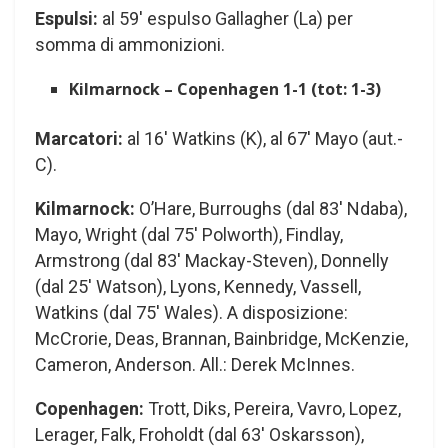
Espulsi:
al 59′ espulso Gallagher (La) per
somma di ammonizioni.
Kilmarnock – Copenhagen 1-1 (tot: 1-3)
Marcatori:
al 16′ Watkins (K), al 67′ Mayo (aut.-
C).
Kilmarnock:
O’Hare, Burroughs (dal 83′ Ndaba),
Mayo, Wright (dal 75′ Polworth), Findlay,
Armstrong (dal 83′ Mackay-Steven), Donnelly
(dal 25′ Watson), Lyons, Kennedy, Vassell,
Watkins (dal 75′ Wales). A disposizione:
McCrorie, Deas, Brannan, Bainbridge, McKenzie,
Cameron, Anderson. All.: Derek McInnes.
Copenhagen:
Trott, Diks, Pereira, Vavro, Lopez,
Lerager, Falk, Froholdt (dal 63′ Oskarsson),