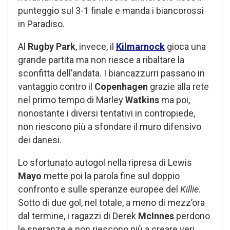
punteggio sul 3-1 finale e manda i biancorossi
in Paradiso.
Al
Rugby Park
, invece, il
Kilmarnock
gioca una
grande partita ma non riesce a ribaltare la
sconfitta dell’andata. I biancazzurri passano in
vantaggio contro il
Copenhagen
grazie alla rete
nel primo tempo di Marley
Watkins
ma poi,
nonostante i diversi tentativi in contropiede,
non riescono più a sfondare il muro difensivo
dei danesi.
Lo sfortunato autogol nella ripresa di Lewis
Mayo
mette poi la parola fine sul doppio
confronto e sulle speranze europee del
Killie
.
Sotto di due gol, nel totale, a meno di mezz’ora
dal termine, i ragazzi di Derek
McInnes
perdono
le speranze e non riescono più a creare veri