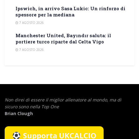
Ipswich, in arrivo Sasa Lukic: Un rinforzo di
spessore per la mediana
7 AGOSTO 2026
Manchester United, Bayındır saluta: il
portiere turco riparte dal Celta Vigo
7 AGOSTO 2026
Non direi di essere il miglior allenatore al mondo,
ma di
sicuro sono nella Top One
Brian Clough
Supporta UKCALCIO