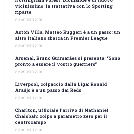
Nottingham Forest, Diomandé è di nuovo
vicinissimo: la trattativa con lo Sporting
riparte
8 AGOSTO 2026
Aston Villa, Matteo Ruggeri è a un passo: un
altro italiano sbarca in Premier League
8 AGOSTO 2026
Arsenal, Bruno Guimarães si presenta: “Sono
pronto a essere il vostro guerriero”
8 AGOSTO 2026
Liverpool, colpaccio dalla Liga: Ronald
Araújo è a un passo dai Reds
8 AGOSTO 2026
Charlton, ufficiale l’arrivo di Nathaniel
Chalobah: colpo a parametro zero per il
centrocampo
8 AGOSTO 2026