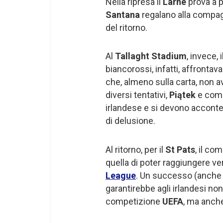
Nella ripresa il
Larne
prova a p
Santana
regalano alla compagi
del ritorno.
Al
Tallaght Stadium
, invece, i
biancorossi, infatti, affronta
che, almeno sulla carta, non a
diversi tentativi,
Piątek
e comp
irlandese e si devono acconten
di delusione.
Al ritorno, per il
St Pats
, il c
quella di poter raggiungere ve
League
. Un successo (anche ai
garantirebbe agli irlandesi no
competizione
UEFA
, ma anche