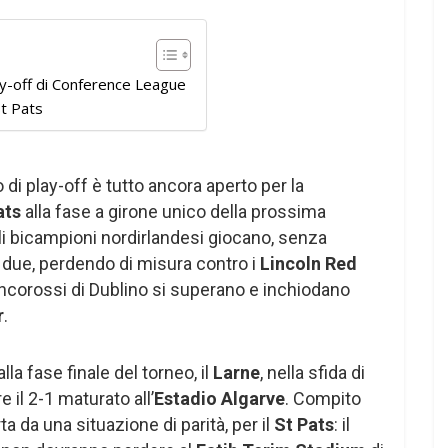
ay-off di Conference League
St Pats
 di play-off è tutto ancora aperto per la
ats
alla fase a girone unico della prossima
uali bicampioni nordirlandesi giocano, senza
le due, perdendo di misura contro i
Lincoln Red
iancorossi di Dublino si superano e inchiodano
r
.
lla fase finale del torneo, il
Larne
, nella sfida di
re il 2-1 maturato all’
Estadio Algarve
. Compito
a da una situazione di parità, per il
St Pats
: il