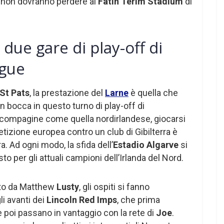
i non dovranno perdere al
Fatih Terim Stadium
di
 due gare di play-off di
gue
St Pats
, la prestazione del
Larne
è quella che
 bocca in questo turno di play-off di
 compagine come quella nordirlandese, giocarsi
tizione europea contro un club di Gibilterra è
. Ad ogni modo, la sfida dell’
Estadio Algarve
si
to per gli attuali campioni dell’Irlanda del Nord.
ato da Matthew
Lusty
, gli ospiti si fanno
i avanti dei
Lincoln Red Imps
, che prima
 poi passano in vantaggio con la rete di
Joe
.