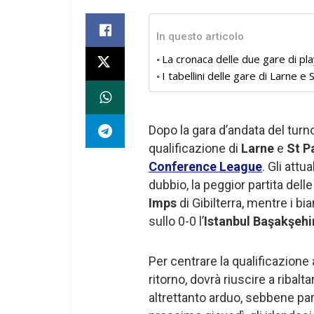
In questo articolo
La cronaca delle due gare di pl
I tabellini delle gare di Larne e 
Dopo la gara d’andata del turno
qualificazione di
Larne
e
St P
Conference League
. Gli att
dubbio, la peggior partita del
Imps
di Gibilterra, mentre i b
sullo 0-0 l’
Istanbul Başakşehi
Per centrare la qualificazione a
ritorno, dovrà riuscire a ribalta
altrettanto arduo, sebbene part