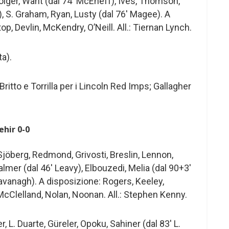
lger, Want (dal 74′ McEneff), Ives, Thomson,
), S. Graham, Ryan, Lusty (dal 76′ Magee). A
op, Devlin, McKendry, O’Neill. All.: Tiernan Lynch.
a).
Britto e Torrilla per i Lincoln Red Imps; Gallagher
ehir 0-0
jöberg, Redmond, Grivosti, Breslin, Lennon,
almer (dal 46′ Leavy), Elbouzedi, Melia (dal 90+3′
avanagh). A disposizione: Rogers, Keeley,
cClelland, Nolan, Noonan. All.: Stephen Kenny.
 L. Duarte, Güreler, Opoku, Sahiner (dal 83′ L.