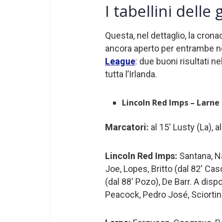
I tabellini delle
Questa, nel dettaglio, la crona
ancora aperto per entrambe nel
League
: due buoni risultati n
tutta l’Irlanda.
Lincoln Red Imps – Larne 
Marcatori:
al 15′ Lusty (La), al
Lincoln Red Imps:
Santana, Na
Joe, Lopes, Britto (dal 82′ Cas
(dal 88′ Pozo), De Barr. A disp
Peacock, Pedro José, Sciortino