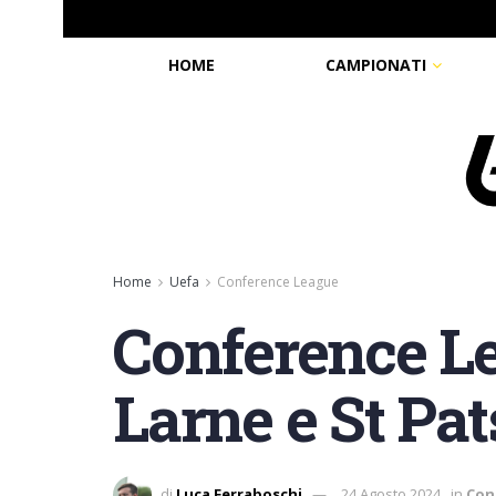
HOME
CAMPIONATI
Home
Uefa
Conference League
Conference Le
Larne e St Pat
di
Luca Ferraboschi
24 Agosto 2024
in
Con