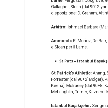
Larne:
Ferguson, Cosgrove, Bo
Gallagher, Sloan (dal 90′ Glynn
disposizione: D. Graham, Altint
Arbitro:
Ishmael Barbara (Malt
Ammoniti:
R. Muñoz, De Barr, 
e Sloan per il Larne.
St Pats – Istanbul Başakş
St Patrick’s Athletic:
Anang, S
Forrester (dal 90+2′ Bolger), P
Keena), Mulraney (dal 90+8′ K
McLaughlin, Turner, Kazeem, M
Istanbul Başakşehir:
Sengezer,