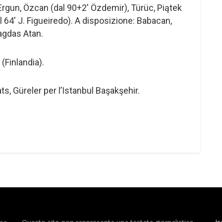
, Ergun, Özcan (dal 90+2′ Özdemir), Türüc, Piątek
l 64′ J. Figueiredo). A disposizione: Babacan,
Cagdas Atan.
Finlandia).
ats, Güreler per l’Istanbul Başakşehir.