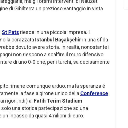
areggiarla, ma gli ottimi interventi di Nauzet
ne di Gibilterra un prezioso vantaggio in vista
l
St Pats
riesce in una piccola impresa. I
vano la corazzata
Istanbul Başakşehir
in una sfida
vrebbe dovuto avere storia. In realtà, nonostante i
agni non riescono a scalfire il muro difensivo
tare di uno 0-0 che, per i turchi, sa decisamente
ompito rimane comunque arduo, ma la speranza è
ramente la fase a girone unico della
Conference
 rigori, ndr) al
Fatih Terim Stadium
n solo una storica partecipazione ad una
 un incasso da quasi 4milioni di euro.