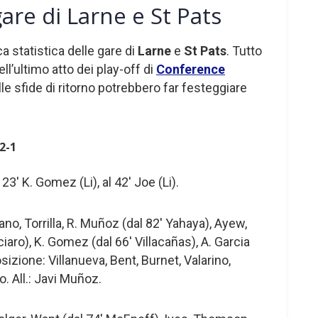
 gare di Larne e St Pats
ca statistica delle gare di
Larne
e
St Pats
. Tutto
l’ultimo atto dei play-off di
Conference
elle sfide di ritorno potrebbero far festeggiare
2-1
 23′ K. Gomez (Li), al 42′ Joe (Li).
no, Torrilla, R. Muñoz (dal 82′ Yahaya), Ayew,
ciaro), K. Gomez (dal 66′ Villacañas), A. Garcia
osizione: Villanueva, Bent, Burnet, Valarino,
. All.: Javi Muñoz.