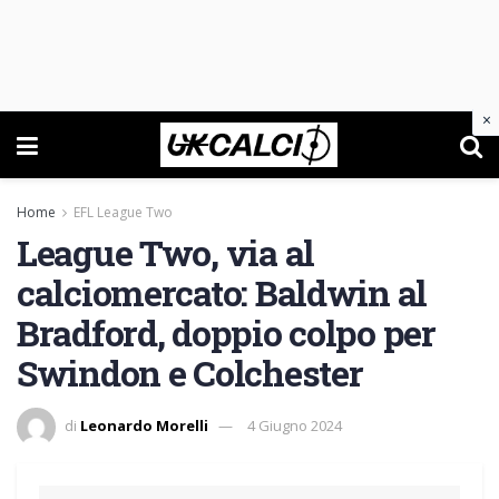
×
Home
EFL League Two
League Two, via al
calciomercato: Baldwin al
Bradford, doppio colpo per
Swindon e Colchester
di
Leonardo Morelli
4 Giugno 2024