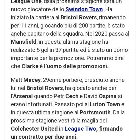
League One
, dalla prossima stagione sarà un
nuovo giocatore dello
Swindon Town
. Ha
iniziato la carriera al
Bristol Rovers
, rimanendo
per 11 anni, giocando più di 200 partite, è stato
anche capitano della squadra. Nel 2020 passa al
Mansfield
, in questa ultima stagione ha
realizzato 5 gol in 37 partite ed è stato un uomo
importante per la promozione. Potremmo dire
che
Clarke
è
l’uomo delle promozioni.
Matt
Macey
, 29enne portiere, cresciuto anche
lui nel
Bristol Rovers
, ha giocato anche per
l’
Arsenal
quando Petr
Cech
e David
Ospina
si
erano infortunati. Passato poi al
Luton Town
e
in questa ultima stagione al
Portsmouth
. Dalla
prossima stagione vestirà la maglia del
Colchester United
in
League Two
, firmando
un contratto per due anni.