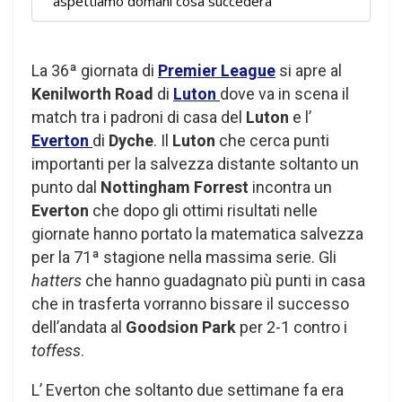
“aspettiamo domani cosa succederà”
La 36ª giornata di
Premier League
si apre al
Kenilworth Road
di
Luton
dove va in scena il
match tra i padroni di casa del
Luton
e l’
Everton
di
Dyche
. Il
Luton
che cerca punti
importanti per la salvezza distante soltanto un
punto dal
Nottingham Forrest
incontra un
Everton
che dopo gli ottimi risultati nelle
giornate hanno portato la matematica salvezza
per la 71ª stagione nella massima serie. Gli
hatters
che hanno guadagnato più punti in casa
che in trasferta vorranno bissare il successo
dell’andata al
Goodsion Park
per 2-1 contro i
toffess
.
L’ Everton che soltanto due settimane fa era