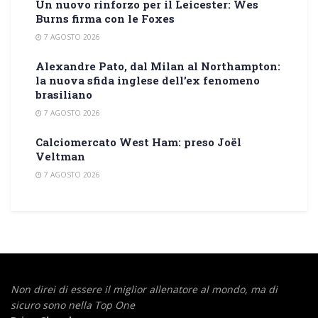
Un nuovo rinforzo per il Leicester: Wes
Burns firma con le Foxes
7 AGOSTO 2026
Alexandre Pato, dal Milan al Northampton:
la nuova sfida inglese dell’ex fenomeno
brasiliano
7 AGOSTO 2026
Calciomercato West Ham: preso Joël
Veltman
7 AGOSTO 2026
Non direi di essere il miglior allenatore al mondo,
ma di
sicuro sono nella Top One