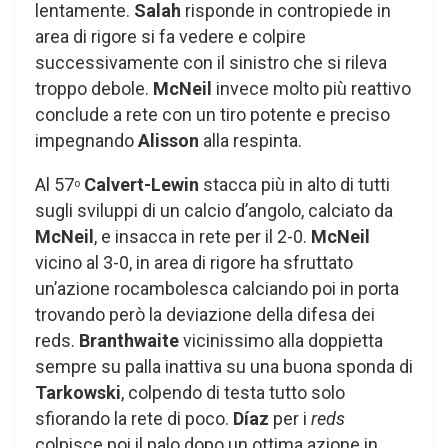
lentamente.
Salah
risponde in contropiede in
area di rigore si fa vedere e colpire
successivamente con il sinistro che si rileva
troppo debole.
McNeil
invece molto più reattivo
conclude a rete con un tiro potente e preciso
impegnando
Alisson
alla respinta.
Al 57
Calvert-Lewin
stacca più in alto di tutti
o
sugli sviluppi di un calcio d’angolo, calciato da
McNeil
, e insacca in rete per il 2-0.
McNeil
vicino al 3-0, in area di rigore ha sfruttato
un’azione rocambolesca calciando poi in porta
trovando però la deviazione della difesa dei
reds.
Branthwaite
vicinissimo alla doppietta
sempre su palla inattiva su una buona sponda di
Tarkowski
, colpendo di testa tutto solo
sfiorando la rete di poco.
Díaz
per i
reds
colpisce poi il palo dopo un ottima azione in