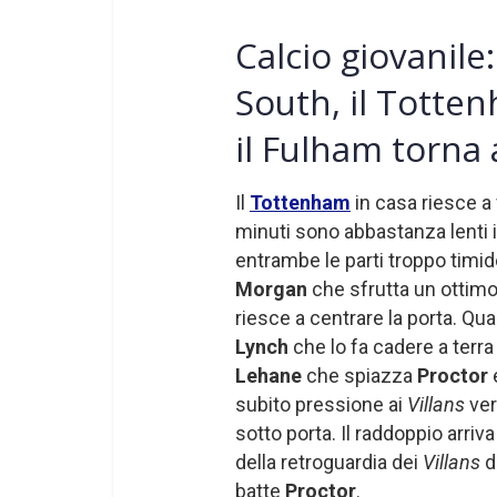
Calcio giovanil
South, il Totte
il Fulham torna 
Il
Tottenham
in casa riesce a
minuti sono abbastanza lenti i
entrambe le parti troppo timid
Morgan
che sfrutta un ottimo
riesce a centrare la porta. Qu
Lynch
che lo fa cadere a terra 
Lehane
che spiazza
Proctor
e
subito pressione ai
Villans
ver
sotto porta. Il raddoppio arri
della retroguardia dei
Villans
d
batte
Proctor
.