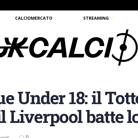
CALCIOMERCATO
STREAMING
e Under 18: il To
il Liverpool batte l
0
anili