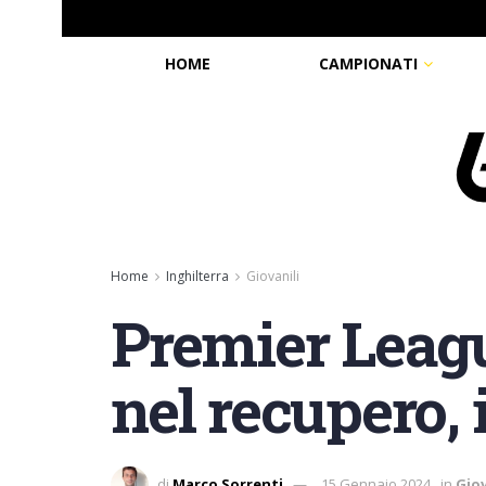
HOME
CAMPIONATI
Home
Inghilterra
Giovanili
Premier Leagu
nel recupero, 
di
Marco Sorrenti
15 Gennaio 2024
in
Giov