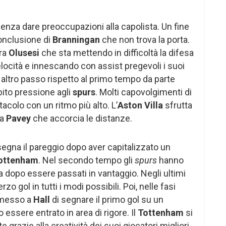
enza dare preoccupazioni alla capolista. Un fine
onclusione di
Branningan
che non trova la porta.
ora
Olusesi
che sta mettendo in difficoltà la difesa
locità e innescando con assist pregevoli i suoi
altro passo rispetto al primo tempo da parte
ito pressione agli
spurs
. Molti capovolgimenti di
colo con un ritmo più alto. L’
Aston Villa
sfrutta
da
Pavey
che accorcia le distanze.
egna il pareggio dopo aver capitalizzato un
ottenham
. Nel secondo tempo gli
spurs
hanno
za dopo essere passati in vantaggio. Negli ultimi
zo gol in tutti i modi possibili. Poi, nelle fasi
ermesso a
Hall
di segnare il primo gol su un
 essere entrato in area di rigore. Il
Tottenham
si
 grazie alla creatività dei suoi giocatori migliori.