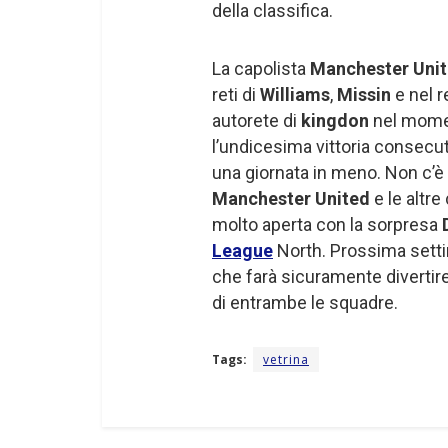
della classifica.
La capolista
Manchester Uni
reti di
Williams
,
Missin
e nel r
autorete di
kingdon
nel mome
l’undicesima vittoria consecu
una giornata in meno. Non c’è st
Manchester United
e le altre
molto aperta con la sorpresa
D
League
North. Prossima setti
che farà sicuramente divertire
di entrambe le squadre.
Tags:
vetrina