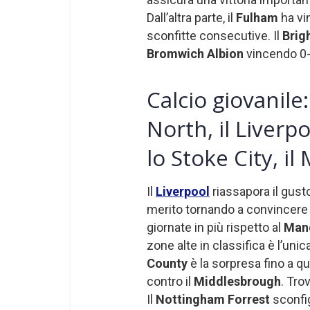
Dall’altra parte, il
Fulham
ha vin
sconfitte consecutive. Il
Brig
Bromwich Albion
vincendo 0-1
Calcio giovanil
North, il Liverp
lo Stoke City, i
Il
Liverpool
riassapora il gusto
merito tornando a convincere 
giornate in più rispetto al
Manc
zone alte in classifica è l’un
County
è la sorpresa fino a 
contro il
Middlesbrough
. Tro
Il
Nottingham Forrest
sconfig