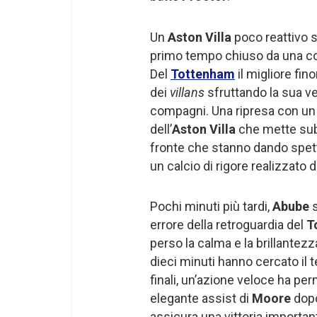
Un
Aston Villa
poco reattivo s
primo tempo chiuso da una c
Del
Tottenham
il migliore fin
dei
villans
sfruttando la sua ve
compagni. Una ripresa con un 
dell’
Aston Villa
che mette sub
fronte che stanno dando spetta
un calcio di rigore realizzato 
Pochi minuti più tardi,
Abube
s
errore della retroguardia del
T
perso la calma e la brillantez
dieci minuti hanno cercato il ter
finali, un’azione veloce ha p
elegante assist di
Moore
dopo
assicura una vittoria importante