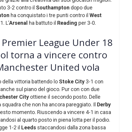
to 3-2 contro il
Southampton
dopo due
hton
ha conquistato i tre punti contro il
West
. L’
Arsenal
ha battuto il
Reading
per 3-0.
e: Premier League Under 18
ool torna a vincere contro
l Manchester United vola
 della vittoria battendo lo
Stoke City
3-1 con
anche sul piano del gioco. Pur con con due
hester City
ottiene il secondo posto. Delle
ica squadra che non ha ancora pareggiato. Il
Derby
questo momento. Riuscendo a vincere 4-1 in casa
vandosi al quarto posto in piena lotta per il podio.
ge 1-2 il
Leeds
staccandosi dalla zona bassa