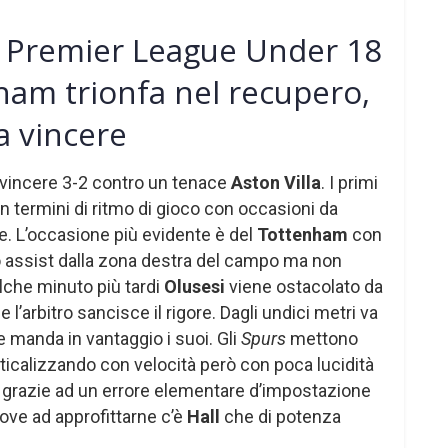
e: Premier League Under 18
nham trionfa nel recupero,
a vincere
 vincere 3-2 contro un tenace
Aston Villa
. I primi
n termini di ritmo di gioco con occasioni da
e. L’occasione più evidente è del
Tottenham
con
 assist dalla zona destra del campo ma non
alche minuto più tardi
Olusesi
viene ostacolato da
e l’arbitro sancisce il rigore. Dagli undici metri va
 manda in vantaggio i suoi. Gli
Spurs
mettono
ticalizzando con velocità però con poca lucidità
va grazie ad un errore elementare d’impostazione
ove ad approfittarne c’è
Hall
che di potenza