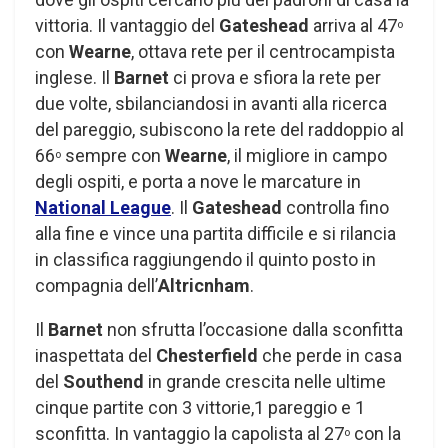
vittoria. Il vantaggio del
Gateshead
arriva al 47
o
con
Wearne
, ottava rete per il centrocampista
inglese. Il
Barnet
ci prova e sfiora la rete per
due volte, sbilanciandosi in avanti alla ricerca
del pareggio, subiscono la rete del raddoppio al
66
sempre con
Wearne
, il migliore in campo
o
degli ospiti, e porta a nove le marcature in
National League
. Il
Gateshead
controlla fino
alla fine e vince una partita difficile e si rilancia
in classifica raggiungendo il quinto posto in
compagnia dell’
Altricnham
.
Il
Barnet
non sfrutta l’occasione dalla sconfitta
inaspettata del
Chesterfield
che perde in casa
del
Southend
in grande crescita nelle ultime
cinque partite con 3 vittorie,1 pareggio e 1
sconfitta. In vantaggio la capolista al 27
con la
o