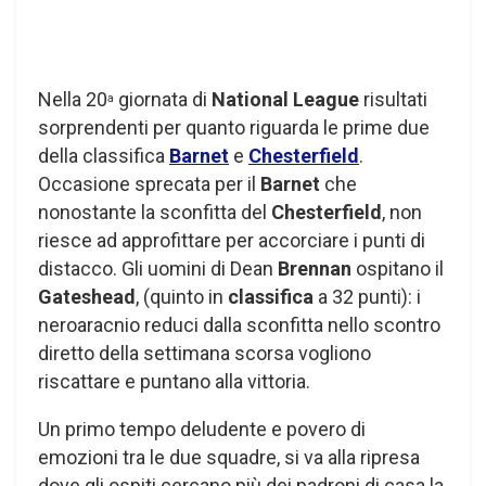
Nella 20
giornata di
National League
risultati
a
sorprendenti per quanto riguarda le prime due
della classifica
Barnet
e
Chesterfield
.
Occasione sprecata per il
Barnet
che
nonostante la sconfitta del
Chesterfield
, non
riesce ad approfittare per accorciare i punti di
distacco. Gli uomini di Dean
Brennan
ospitano il
Gateshead
, (quinto in
classifica
a 32 punti): i
neroaracnio reduci dalla sconfitta nello scontro
diretto della settimana scorsa vogliono
riscattare e puntano alla vittoria.
Un primo tempo deludente e povero di
emozioni tra le due squadre, si va alla ripresa
dove gli ospiti cercano più dei padroni di casa la