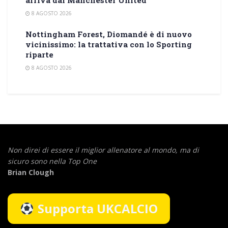
arriva dal Manchester United
8 AGOSTO 2026
Nottingham Forest, Diomandé è di nuovo
vicinissimo: la trattativa con lo Sporting
riparte
8 AGOSTO 2026
Non direi di essere il miglior allenatore al mondo,
ma di
sicuro sono nella Top One
Brian Clough
Supporta UKCALCIO