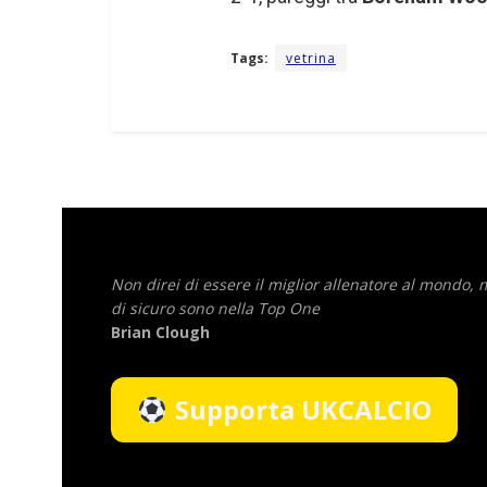
Tags:
vetrina
Non direi di essere il miglior allenatore al mondo,
di sicuro sono nella Top One
Brian Clough
Supporta UKCALCIO