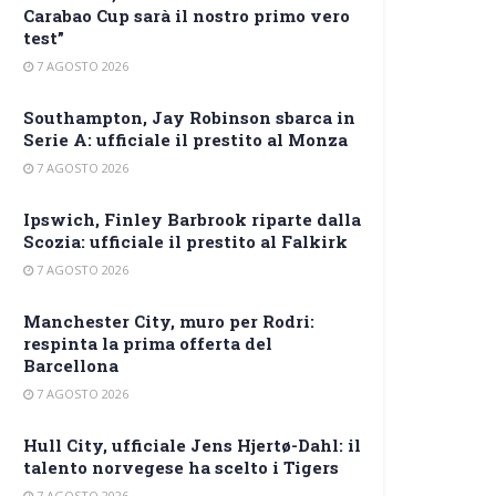
Carabao Cup sarà il nostro primo vero
test”
7 AGOSTO 2026
Southampton, Jay Robinson sbarca in
Serie A: ufficiale il prestito al Monza
7 AGOSTO 2026
Ipswich, Finley Barbrook riparte dalla
Scozia: ufficiale il prestito al Falkirk
7 AGOSTO 2026
Manchester City, muro per Rodri:
respinta la prima offerta del
Barcellona
7 AGOSTO 2026
Hull City, ufficiale Jens Hjertø-Dahl: il
talento norvegese ha scelto i Tigers
7 AGOSTO 2026