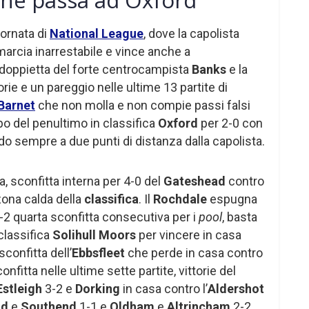
ornata di
National League
, dove la capolista
marcia inarrestabile e vince anche a
 doppietta del forte centrocampista
Banks
e la
torie e un pareggio nelle ultime 13 partite di
Barnet
che non molla e non compie passi falsi
po del penultimo in classifica
Oxford
per 2-0 con
 sempre a due punti di distanza dalla capolista.
ta, sconfitta interna per 4-0 del
Gateshead
contro
zona calda della
classifica
. Il
Rochdale
espugna
-2 quarta sconfitta consecutiva per i
pool
, basta
 classifica
Solihull Moors
per vincere in casa
sconfitta dell’
Ebbsfleet
che perde in casa contro
confitta nelle ultime sette partite, vittorie del
Estleigh
3-2 e
Dorking
in casa contro l’
Aldershot
od
e
Southend
1-1 e
Oldham
e
Altrincham
2-2.