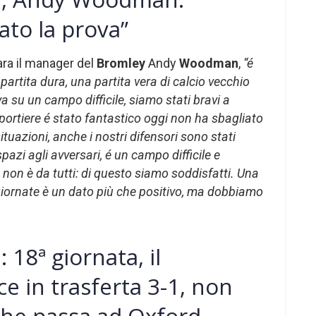
to la prova”
ara il manager del
Bromley
Andy
Woodman
,
“é
artita dura, una partita vera di calcio vecchio
a su un campo difficile, siamo stati bravi a
 portiere é stato fantastico oggi non ha sbagliato
situazioni, anche i nostri difensori sono stati
spazi agli avversari, é un campo difficile e
 non è da tutti: di questo siamo soddisfatti. Una
 giornate è un dato più che positivo, ma dobbiamo
 18ª giornata, il
ce in trasferta 3-1, non
 che passa ad Oxford