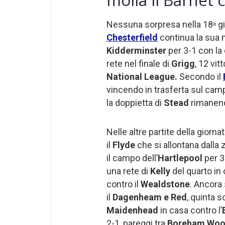
Nessuna sorpresa nella 18
gi
a
Chesterfield
continua la sua 
Kidderminster
per 3-1 con la
rete nel finale di
Grigg
, 12 vit
National League.
Secondo il
vincendo in trasferta sul cam
la doppietta di
Stead
rimanendo
Nelle altre partite della giorna
il
Flyde
che si allontana dalla 
il campo dell’
Hartlepool
per 3
una rete di
Kelly
del quarto in
contro il
Wealdstone
. Ancora 
il
Dagenheam e Red
, quinta s
Maidenhead
in casa contro l’
2-1, pareggi tra
Boreham Wo