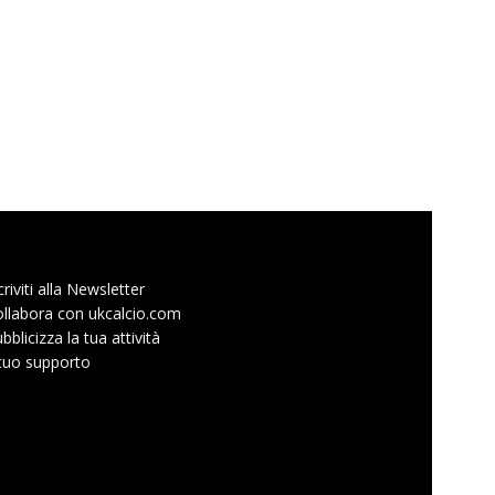
criviti alla Newsletter
llabora con ukcalcio.com
bblicizza la tua attività
 tuo supporto