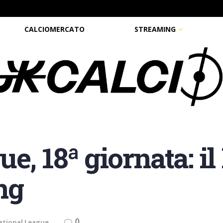
CALCIOMERCATO
STREAMING
e, 18ª giornata: i
ng
0
ational League