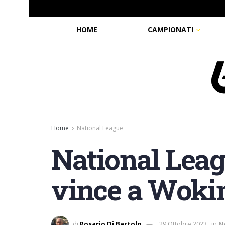
HOME
CAMPIONATI
Home
National League
National Leagu
vince a Woki
di
Rosario Di Bartolo
29 Ottobre 2023
in
N