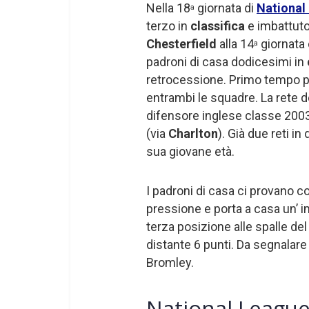
Nella 18
giornata di
National
a
terzo in
classifica
e imbattuto 
Chesterfield
alla 14
giornata 
a
padroni di casa dodicesimi in
retrocessione. Primo tempo p
entrambi le squadre. La rete d
difensore inglese classe 200
(via
Charlton
). Già due reti i
sua giovane età.
I padroni di casa ci provano co
pressione e porta a casa un’ imp
terza posizione alle spalle de
distante 6 punti. Da segnalare 
Bromley.
National Leagu