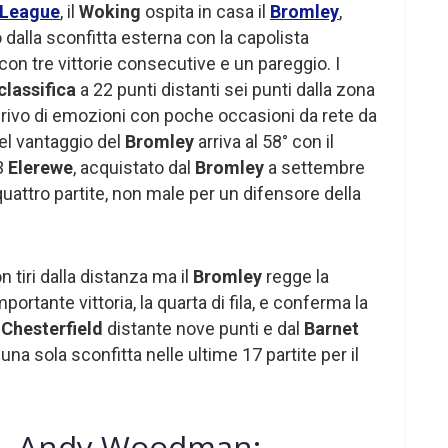
 League
, il
Woking
ospita in casa il
Bromley
,
dalla sconfitta esterna con la capolista
con tre vittorie consecutive e un pareggio. I
classifica
a 22 punti distanti sei punti dalla zona
rivo di emozioni con poche occasioni da rete da
el vantaggio del
Bromley
arriva al 58° con il
3
Elerewe
, acquistato dal
Bromley
a settembre
n quattro partite, non male per un difensore della
n tiri dalla distanza ma il
Bromley
regge la
ortante vittoria, la quarta di fila, e conferma la
l
Chesterfield
distante nove punti e dal
Barnet
una sola sconfitta nelle ultime 17 partite per il
e, Andy Woodman: