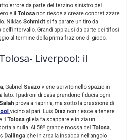
utto errore da parte del terzino sinistro del
ro e il
Tolosa
non riesce a creare concretizzare
lo. Niklas
Schmidt
si fa parare un tiro da
dell’intervallo. Grandi applausi da parte dei tifosi
gio al termine della prima frazione di gioco.
olosa- Liverpool: il
sa
, Gabriel
Suazo
viene servito nello spazio in
a lato. I padroni di casa prendono fiducia ogni
Salah
prova a riaprirla, ma sotto la pressione di
pool
vicino al pari. Luis
Diaz
non riesce a tenere
e il
Tolosa
gliela fa scappare e inizia un
porta a nulla. Al 58º grande mossa del
Tolosa
,
js
Dallinga
che in area la insacca nell’angolo