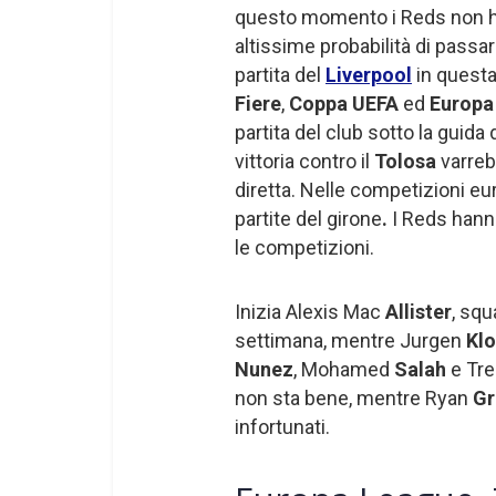
questo momento i Reds non ha
altissime probabilità di passar
partita del
Liverpool
in questa
Fiere
,
Coppa UEFA
ed
Europa
partita del club sotto la guida
vittoria contro il
Tolosa
varrebb
diretta. Nelle competizioni eu
partite del girone
.
I Reds hanno
le competizioni.
Inizia Alexis Mac
Allister
, squ
settimana, mentre Jurgen
Kl
Nunez
, Mohamed
Salah
e Tr
non sta bene, mentre Ryan
Gr
infortunati.