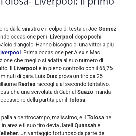
olosa- Liverpool: il primo
ne dalla sinistra e il colpo di testa di Joe
Gomez
ande occasione per il
Liverpool
dopo pochi
calcio d’angolo. Hanno bisogno di una vittoria più
iverpool
. Prima occasione per Alexis Mac
zione che meglio si adatta al suo numero di
lto. Il
Liverpool
è in pieno controllo con il 66,7%
 minuti di gara. Luis
Diaz
prova un tiro da 25
uillaume
Restes
raccoglie al secondo tentativo.
oss che una scivolata di Gabriel
Suazo
manda
 occasione della partita per il
Tolosa
.
palla a centrocampo, malissimo, e il
Tolosa
ne
in area e il suo tiro devia Jarell
Quansah
e
elleher
. Un vantaggio fortunoso da parte dei