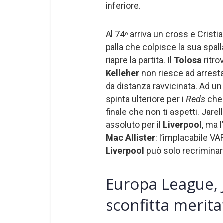
inferiore.
Al 74
arriva un cross e Cristi
o
palla che colpisce la sua spall
riapre la partita. Il
Tolosa
ritro
Kelleher
non riesce ad arrest
da distanza ravvicinata. Ad un
spinta ulteriore per i
Reds
che 
finale che non ti aspetti. Jarell
assoluto per il
Liverpool
, ma 
Mac Allister
: l’implacabile VAR
Liverpool
può solo recriminar
Europa League, 
sconfitta merita