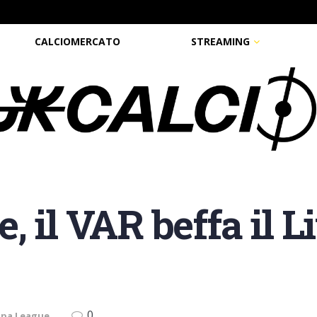
CALCIOMERCATO
STREAMING
 il VAR beffa il L
0
opa League