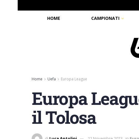
HOME
CAMPIONATI
Home
Uefa
Europa League
Europa League,
il Tolosa
di
Luca Antolini
12 Novembre 2023
in
Eur