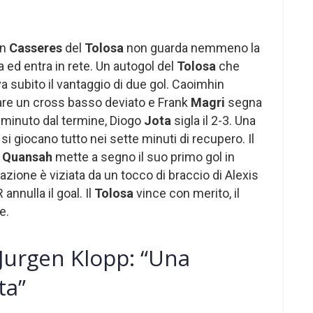
an
Casseres
del
Tolosa
non guarda nemmeno la
a ed entra in rete. Un autogol del
Tolosa
che
va subito il vantaggio di due gol. Caoimhin
are un cross basso deviato e Frank
Magri
segna
 minuto dal termine, Diogo
Jota
sigla il 2-3. Una
si giocano tutto nei sette minuti di recupero. Il
Quansah
mette a segno il suo primo gol in
l’azione è viziata da un tocco di braccio di Alexis
 annulla il goal. Il
Tolosa
vince con merito, il
e.
Jurgen Klopp: “Una
ta”