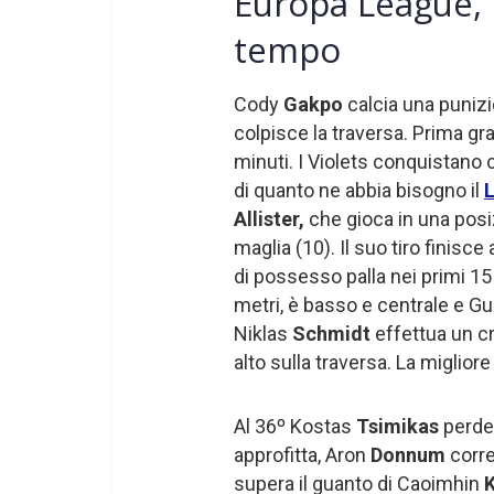
Europa League, T
tempo
Cody
Gakpo
calcia una punizio
colpisce la traversa. Prima gr
minuti. I Violets conquistano 
di quanto ne abbia bisogno il
L
Allister,
che gioca in una posi
maglia (10). Il suo tiro finisce a
di possesso palla nei primi 15
metri, è basso e centrale e G
Niklas
Schmidt
effettua un cr
alto sulla traversa. La migliore
Al 36º Kostas
Tsimikas
perde 
approfitta, Aron
Donnum
corre 
supera il guanto di Caoimhin
K